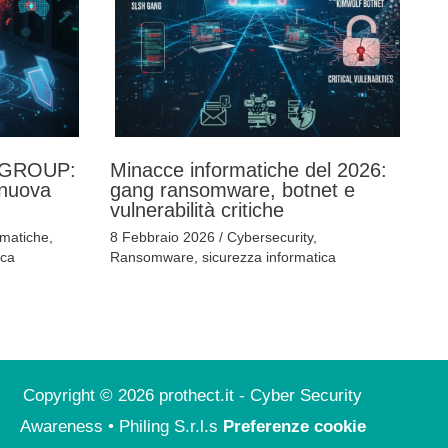
 GROUP:
Minacce informatiche del 2026:
 nuova
gang ransomware, botnet e
vulnerabilità critiche
rmatiche
,
8 Febbraio 2026
/
Cybersecurity
,
ica
Ransomware
,
sicurezza informatica
Copyright © 2026 prothect.it - Cyber Security
Awareness • Philing S.r.l.s
Preferenze cookie