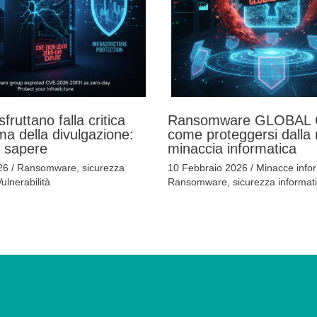
sfruttano falla critica
Ransomware GLOBAL
ma della divulgazione:
come proteggersi dalla
i sapere
minaccia informatica
026
/
Ransomware
,
sicurezza
10 Febbraio 2026
/
Minacce info
ulnerabilità
Ransomware
,
sicurezza informat