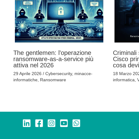
The gentlemen: l’operazione
Criminali 
ransomware-as-a-service più
Cisco pri
attiva nel 2026
cosa dev
29 Aprile 2026
/
Cybersecurity
,
minacce-
18 Marzo 2
informatiche
,
Ransomware
informatica
,
V