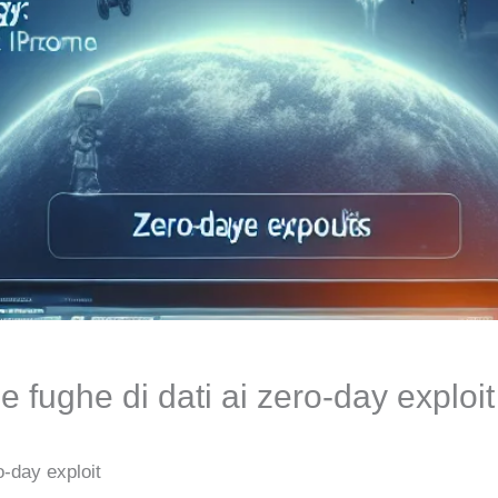
 fughe di dati ai zero-day exploit
o-day exploit