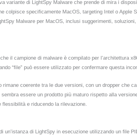
 variante di LightSpy Malware che prende di mira i disposi
che colpisce specificamente MacOS, targeting Intel o Apple 
LightSpy Malware per MacOS, inclusi suggerimenti, soluzioni, 
che il campione di malware è compilato per l’architettura x86
ando “file” può essere utilizzato per confermare questa inco
to rimane coerente tra le due versioni, con un dropper che car
embra essere un prodotto più maturo rispetto alla versione i
flessibilità e riducendo la rilevazione.
 di un’istanza di LightSpy in esecuzione utilizzando un file P