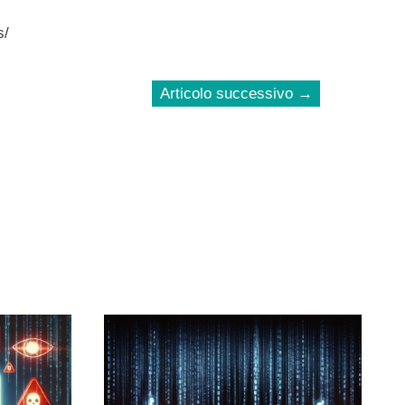
s/
Articolo successivo
→