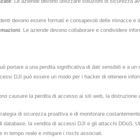
nzate
: Le aziende devono utilizzare soluzioni di sicurezza a
ndenti devono essere formati e consapevoli delle minacce e d
rmazioni
: Le aziende devono collaborare e condividere infor
può portare a una perdita significativa di dati sensibili e a un 
ccessi DJI può essere un modo per i hacker di ottenere inform
o causare la perdita di accesso ai siti web, la distruzione d
trategia di sicurezza proattiva e di monitorare costantemen
di database, la vendita di accessi DJI e gli attacchi DDoS. 
n tempo reale e mitigare i rischi associati.