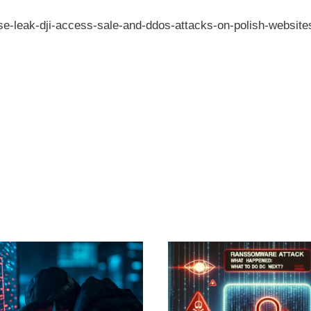
ase-leak-dji-access-sale-and-ddos-attacks-on-polish-website