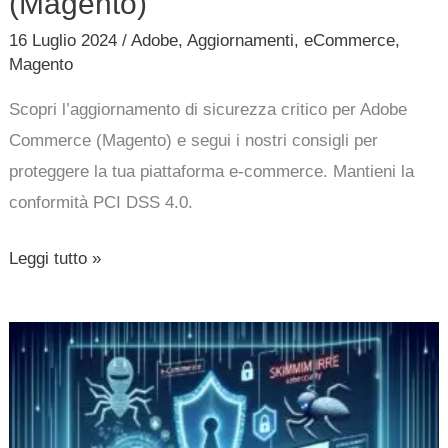
(Magento)
16 Luglio 2024
/
Adobe
,
Aggiornamenti
,
eCommerce
,
Magento
Scopri l’aggiornamento di sicurezza critico per Adobe
Commerce (Magento) e segui i nostri consigli per
proteggere la tua piattaforma e-commerce. Mantieni la
conformità PCI DSS 4.0.
Leggi tutto »
Skimmer
malware:
una
minaccia