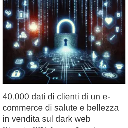
di
un
e-
commerce
di
salute
e
bellezza
in
vendita
sul
40.000 dati di clienti di un e-
dark
commerce di salute e bellezza
web
in vendita sul dark web