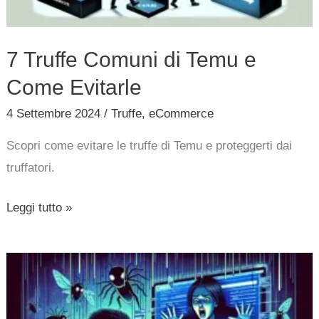
Evitarle
7 Truffe Comuni di Temu e
Come Evitarle
4 Settembre 2024
/
Truffe
,
eCommerce
Scopri come evitare le truffe di Temu e proteggerti dai
truffatori.
Leggi tutto »
Rete
di
truffatori