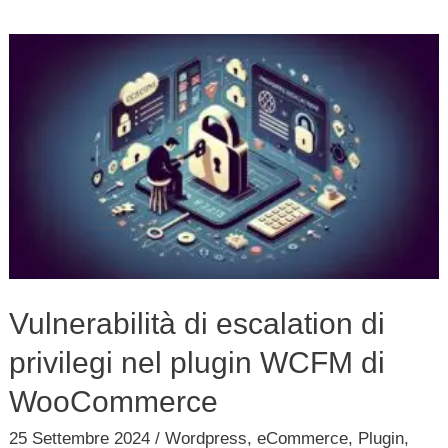
Vulnerabilità
di
escalation
di
privilegi
nel
plugin
WCFM
di
Vulnerabilità di escalation di
WooCommerce
privilegi nel plugin WCFM di
WooCommerce
25 Settembre 2024
/
Wordpress
,
eCommerce
,
Plugin
,