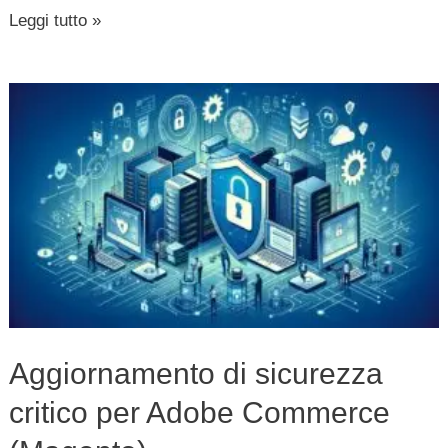
Leggi tutto »
Aggiornamento
di
sicurezza
critico
per
Adobe
Commerce
(Magento)
Aggiornamento di sicurezza
critico per Adobe Commerce