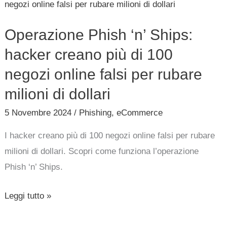
Phish
‘n’
Operazione Phish ‘n’ Ships:
Ships:
hacker
hacker creano più di 100
creano
negozi online falsi per rubare
più
milioni di dollari
di
5 Novembre 2024
/
Phishing
,
eCommerce
100
negozi
I hacker creano più di 100 negozi online falsi per rubare
online
milioni di dollari. Scopri come funziona l’operazione
falsi
Phish ‘n’ Ships.
per
rubare
Leggi tutto »
milioni
di