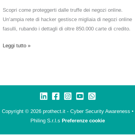
di
Scopri come proteggerti dalle truffe dei negozi online.
credito
Un’ampia rete di hacker gestisce migliaia di negozi online
fasulli, rubando i dettagli di oltre 850.000 carte di credito.
Leggi tutto »
Copyright © 2026 prothect.it - Cyber Security Awareness •
Philing S.r.l.s
Preferenze cookie