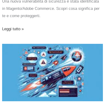
Una nuova vulnerabilità di sicurezza è stata identificata
in Magento/Adobe Commerce. Scopri cosa significa per
te e come proteggerti.
Leggi tutto »
CosmicSting:
gravissima
vulnerabilità
colpisce
il
75%
dei
siti