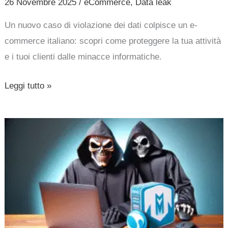
26 Novembre 2025
/
eCommerce
,
Data leak
Un nuovo caso di violazione dei dati colpisce un e-
commerce italiano: scopri come proteggere la tua attività
e i tuoi clienti dalle minacce informatiche.
Leggi tutto »
Allarme
sicurezza
su
Magento
e
Adobe
Commerce: