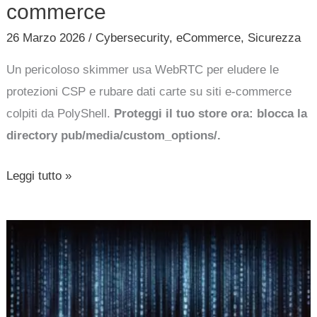
commerce
26 Marzo 2026
/
Cybersecurity
,
eCommerce
,
Sicurezza
Un pericoloso skimmer usa WebRTC per eludere le
protezioni CSP e rubare dati carte su siti e-commerce
colpiti da PolyShell.
Proteggi il tuo store ora: blocca la
directory pub/media/custom_options/.
Leggi tutto »
40.000
dati
di
clienti