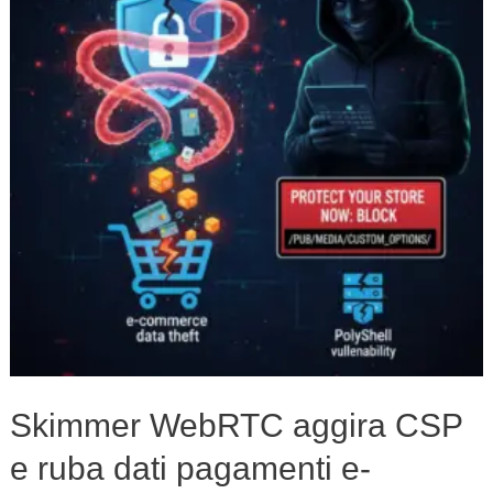
CSP
e
ruba
dati
pagamenti
e-
commerce
Skimmer WebRTC aggira CSP
e ruba dati pagamenti e-