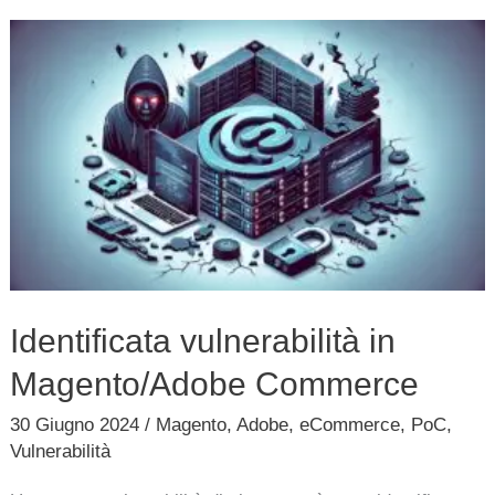
Identificata
vulnerabilità
in
Magento/Adobe
Commerce
Identificata vulnerabilità in
Magento/Adobe Commerce
30 Giugno 2024
/
Magento
,
Adobe
,
eCommerce
,
PoC
,
Vulnerabilità