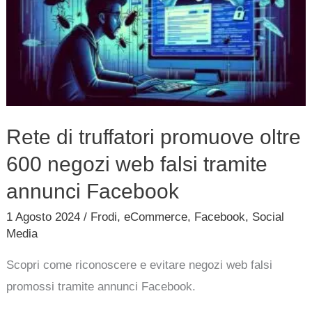
promuove
oltre
600
negozi
web
falsi
Rete di truffatori promuove oltre
tramite
600 negozi web falsi tramite
annunci
Facebook
annunci Facebook
1 Agosto 2024
/
Frodi
,
eCommerce
,
Facebook
,
Social
Media
Scopri come riconoscere e evitare negozi web falsi
promossi tramite annunci Facebook.