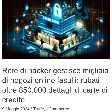
Rete
di
hacker
gestisce
migliaia
di
negozi
online
fasulli:
Rete di hacker gestisce migliaia
rubati
di negozi online fasulli: rubati
oltre
850.000
oltre 850.000 dettagli di carte di
dettagli
credito
di
9 Maggio 2024
/
Truffe
,
eCommerce
carte