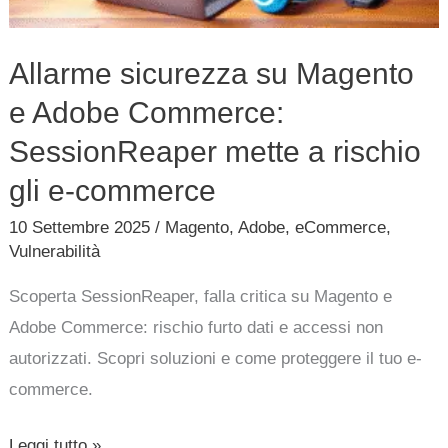
SessionReaper
mette
Allarme sicurezza su Magento
a
e Adobe Commerce:
rischio
gli
SessionReaper mette a rischio
e-
gli e-commerce
commerce
10 Settembre 2025
/
Magento
,
Adobe
,
eCommerce
,
Vulnerabilità
Scoperta SessionReaper, falla critica su Magento e
Adobe Commerce: rischio furto dati e accessi non
autorizzati. Scopri soluzioni e come proteggere il tuo e-
commerce.
Leggi tutto »