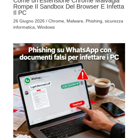
Come un’Estensione Chrome Malvagia
Rompe Il Sandbox Del Browser E Infetta
Il PC
26 Giugno 2026
/
Chrome
,
Malware
,
Phishing
,
sicurezza
informatica
,
Windows