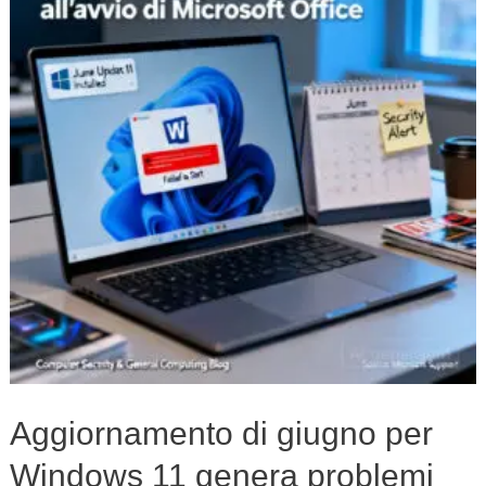
giugno
per
Windows
11
genera
problemi
all’avvio
di
Microsoft
Office
Aggiornamento di giugno per
Windows 11 genera problemi