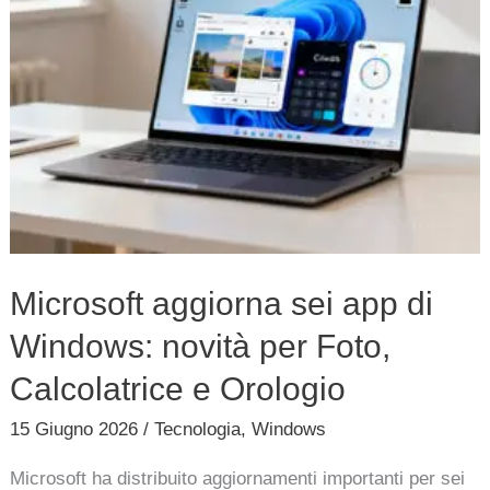
novità
per
Foto,
Calcolatrice
e
Orologio
Microsoft aggiorna sei app di
Windows: novità per Foto,
Calcolatrice e Orologio
15 Giugno 2026
/
Tecnologia
,
Windows
Microsoft ha distribuito aggiornamenti importanti per sei