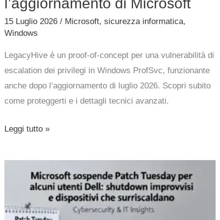
l’aggiornamento di Microsoft
15 Luglio 2026
/
Microsoft
,
sicurezza informatica
,
Windows
LegacyHive è un proof-of-concept per una vulnerabilità di
escalation dei privilegi in Windows ProfSvc, funzionante
anche dopo l’aggiornamento di luglio 2026. Scopri subito
come proteggerti e i dettagli tecnici avanzati.
Leggi tutto »
Microsoft
sospende
Patch
Tuesday