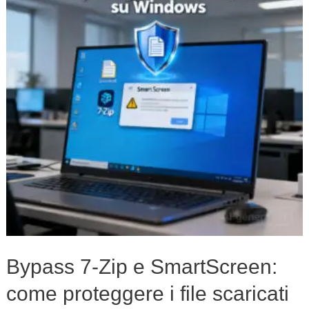
e
SmartScreen:
come
proteggere
i
file
scaricati
su
Windows
Bypass 7-Zip e SmartScreen:
come proteggere i file scaricati