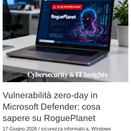
Defender:
cosa
sapere
su
RoguePlanet
Vulnerabilità zero-day in
Microsoft Defender: cosa
sapere su RoguePlanet
17 Giugno 2026
/
sicurezza informatica
,
Windows