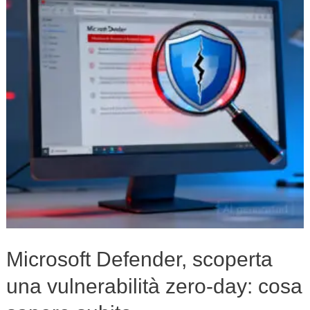
una
vulnerabilità
zero-
day:
cosa
sapere
subito
Microsoft Defender, scoperta
una vulnerabilità zero-day: cosa