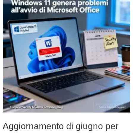
giugno
per
Windows
11
genera
problemi
all’avvio
di
Microsoft
Office
Aggiornamento di giugno per