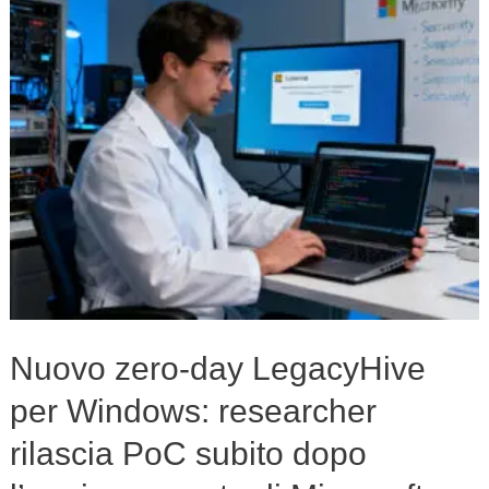
per
Windows:
researcher
rilascia
PoC
subito
dopo
l’aggiornamento
di
Microsoft
Nuovo zero-day LegacyHive
per Windows: researcher
rilascia PoC subito dopo