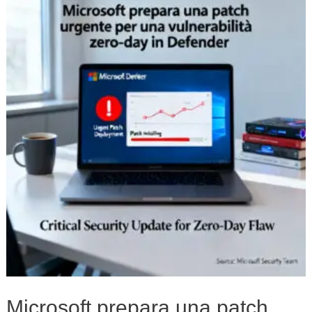
prepara
una
patch
urgente
per
una
vulnerabilità
zero-
day
in
Defender
Microsoft prepara una patch