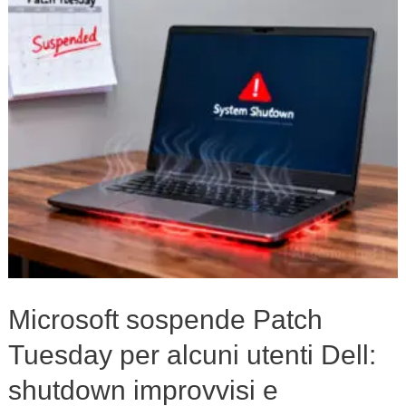
per
alcuni
utenti
Dell:
shutdown
improvvisi
e
dispositivi
che
surriscaldano
Microsoft sospende Patch
Tuesday per alcuni utenti Dell:
shutdown improvvisi e