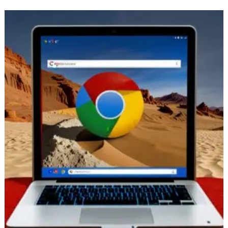
Come
un’Estensione
Chrome
Malvagia
Rompe
Il
Sandbox
Del
Browser
E
Infetta
Il
PC