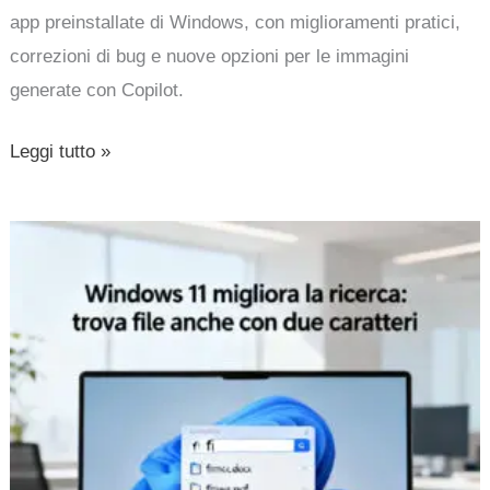
app preinstallate di Windows, con miglioramenti pratici,
correzioni di bug e nuove opzioni per le immagini
generate con Copilot.
Leggi tutto »
Windows
11
migliora
la
ricerca:
trova
file
anche