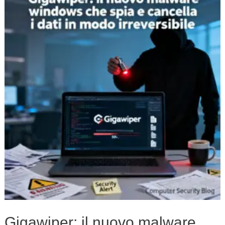
il
nuovo
malware
windows
che
spia
e
cancella
i
dati
in
modo
irreversibile
Gigawiper: il nuovo malware