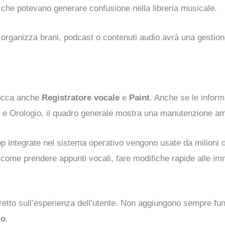
o, che potevano generare confusione nella libreria musicale.
organizza brani, podcast o contenuti audio avrà una gestione
 tocca anche
Registratore vocale
e
Paint
. Anche se le inform
rice e Orologio, il quadro generale mostra una manutenzione 
app integrate nel sistema operativo vengono usate da milioni
 come prendere appunti vocali, fare modifiche rapide alle imm
tto sull’esperienza dell’utente. Non aggiungono sempre funzi
lo
.