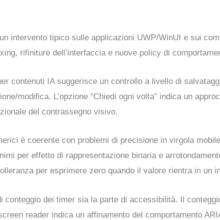
n intervento tipico sulle applicazioni UWP/WinUI e sui compo
xing, rifiniture dell’interfaccia e nuove policy di comportame
per contenuti IA suggerisce un controllo a livello di salvatag
ione/modifica. L’opzione “Chiedi ogni volta” indica un approcc
izionale del contrassegno visivo.
erici è coerente con problemi di precisione in virgola mobile. 
inimi per effetto di rappresentazione binaria e arrotondamen
tolleranza per esprimere zero quando il valore rientra in un in
i conteggio dei timer sia la parte di accessibilità. Il conteggi
r screen reader indica un affinamento del comportamento ARIA 