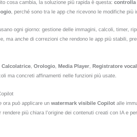
ito cosa cambia, la soluzione più rapida è questa:
controlla
logio
, perché sono tra le app che ricevono le modifiche più i
usano ogni giorno: gestione delle immagini, calcoli, timer, r
ove, ma anche di correzioni che rendono le app più stabili, pre
,
Calcolatrice
,
Orologio
,
Media Player
,
Registratore voca
oli ma concreti affinamenti nelle funzioni più usate.
opilot
e ora può applicare un
watermark visibile Copilot
alle imma
r rendere più chiara l’origine dei contenuti creati con IA e pe