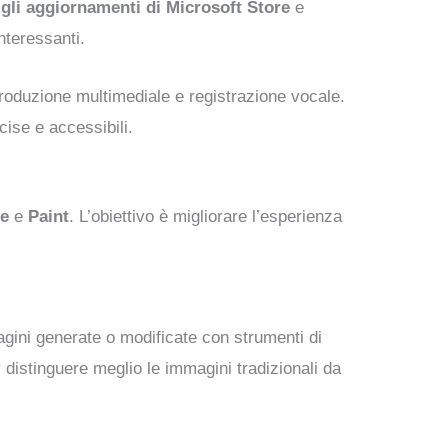
 gli aggiornamenti di Microsoft Store
e
nteressanti.
iproduzione multimediale e registrazione vocale.
cise e accessibili.
le
e
Paint
. L’obiettivo è migliorare l’esperienza
gini generate o modificate con strumenti di
r distinguere meglio le immagini tradizionali da