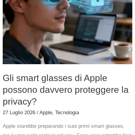
proteggere
la
privacy?
Gli smart glasses di Apple
possono davvero proteggere la
privacy?
27 Luglio 2026
/
Apple
,
Tecnologia
Apple starebbe preparando i suoi primi smart glasses,