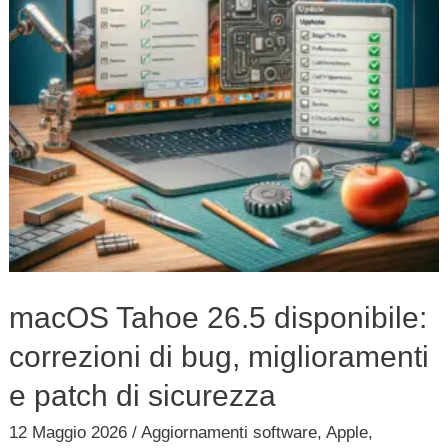
di
bug,
miglioramenti
e
patch
di
sicurezza
macOS Tahoe 26.5 disponibile:
correzioni di bug, miglioramenti
e patch di sicurezza
12 Maggio 2026
/
Aggiornamenti software
,
Apple
,