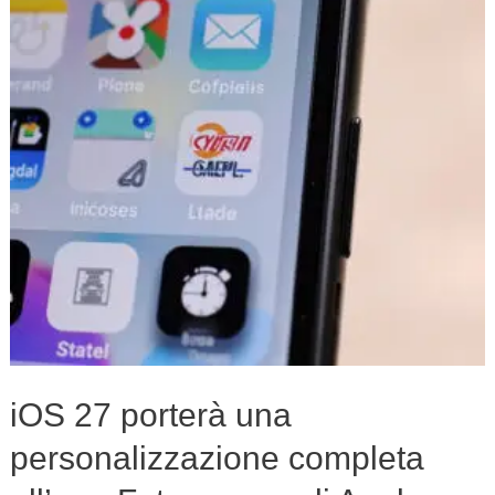
una
personalizzazione
completa
all’app
Fotocamera
di
Apple
iOS 27 porterà una
personalizzazione completa