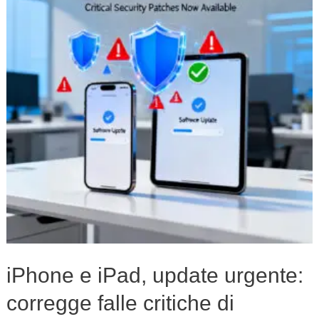
update
urgente:
corregge
falle
critiche
di
sicurezza
iPhone e iPad, update urgente:
corregge falle critiche di