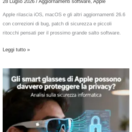
28 Luglio 2026
/
Aggiornamenti software
,
Apple
Apple rilascia iOS, macOS e gli altri aggiornamenti 26.6
con correzioni di bug, patch di sicurezza e piccoli
ritocchi pensati per il prossimo grande salto software.
Leggi tutto »
Gli
smart
glasses
di
Apple
possono
davvero