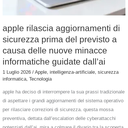
minacce
informatiche
guidate
apple rilascia aggiornamenti di
dall’ai
sicurezza prima del previsto a
causa delle nuove minacce
informatiche guidate dall’ai
1 Luglio 2026
/
Apple
,
intelligenza-artificiale
,
sicurezza
informatica
,
Tecnologia
apple ha deciso di interrompere la sua prassi tradizionale
di aspettare i grandi aggiornamenti del sistema operativo
per rilasciare correzioni di sicurezza. questa mossa
preventiva, dettata dall’escalation delle cyberattacchi
potenziati dall’ai, mira a colmare il divario tra la scoperta