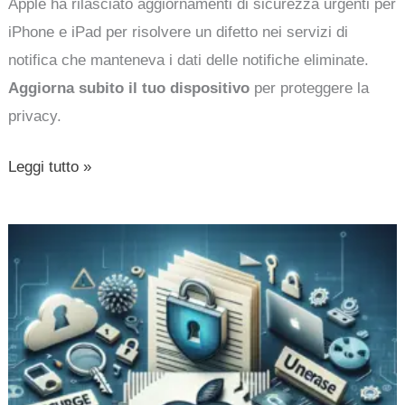
Apple ha rilasciato aggiornamenti di sicurezza urgenti per
iPhone e iPad per risolvere un difetto nei servizi di
notifica che manteneva i dati delle notifiche eliminate.
Aggiorna subito il tuo dispositivo
per proteggere la
privacy.
Leggi tutto »
Apple
ha
risolto
il
bug
che