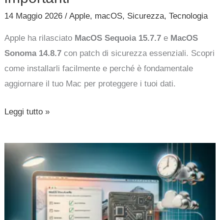
14 Maggio 2026
/
Apple
,
macOS
,
Sicurezza
,
Tecnologia
Apple ha rilasciato
MacOS Sequoia 15.7.7
e
MacOS
Sonoma 14.8.7
con patch di sicurezza essenziali. Scopri
come installarli facilmente e perché è fondamentale
aggiornare il tuo Mac per proteggere i tuoi dati.
Leggi tutto »
macOS
Tahoe
26.5
disponibile:
correzioni