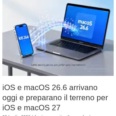
arrivano
oggi
e
preparano
il
terreno
per
iOS
e
macOS
27
iOS e macOS 26.6 arrivano
oggi e preparano il terreno per
iOS e macOS 27