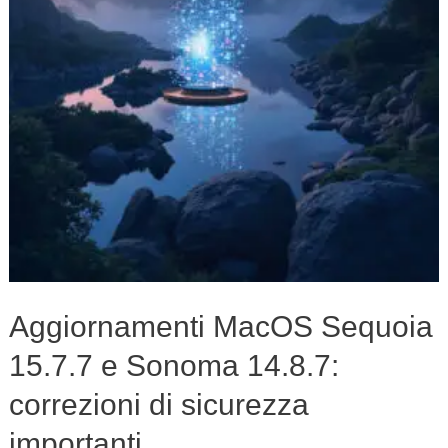
Sonoma
14.8.7:
correzioni
di
sicurezza
importanti
Aggiornamenti MacOS Sequoia
15.7.7 e Sonoma 14.8.7:
correzioni di sicurezza
importanti