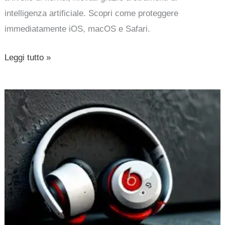
intelligenza artificiale. Scopri come proteggere
immediatamente iOS, macOS e Safari.
Leggi tutto »
Beats
Studio
Buds:
Apple
Risolve
Grave
Vulnerabilità
Bluetooth
e