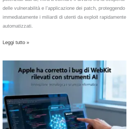
delle vulnerabilità e l’applicazione dei patch, proteggendo
immediatamente i miliardi di utenti da exploit rapidamente
automatizzati.
Leggi tutto »
Apple
ha
corretto
i
bug
di
WebKit
rilevati