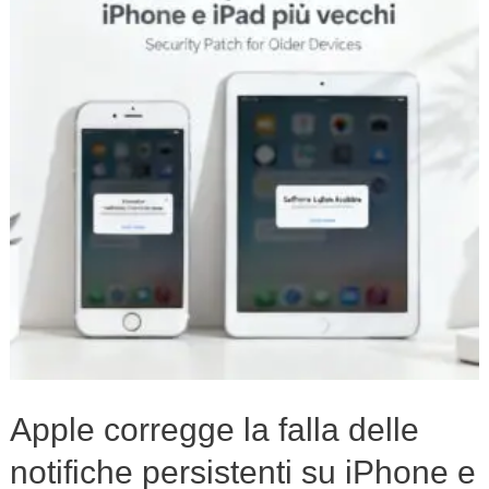
falla
delle
notifiche
persistenti
su
iPhone
e
iPad
più
vecchi
Apple corregge la falla delle
notifiche persistenti su iPhone e