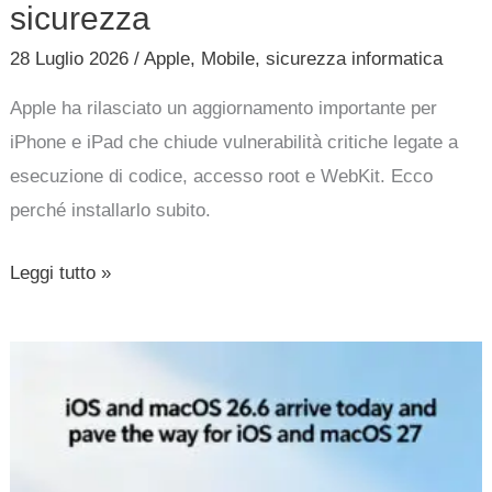
sicurezza
28 Luglio 2026
/
Apple
,
Mobile
,
sicurezza informatica
Apple ha rilasciato un aggiornamento importante per
iPhone e iPad che chiude vulnerabilità critiche legate a
esecuzione di codice, accesso root e WebKit. Ecco
perché installarlo subito.
Leggi tutto »
iOS
e
macOS
26.6