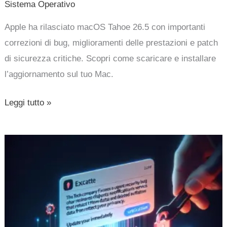
Sistema Operativo
Apple ha rilasciato macOS Tahoe 26.5 con importanti
correzioni di bug, miglioramenti delle prestazioni e patch
di sicurezza critiche. Scopri come scaricare e installare
l’aggiornamento sul tuo Mac.
Leggi tutto »
Apple
corregge
bug
iOS
che
conserva