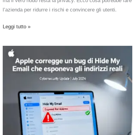
ma il vero nodo resta la privacy. Ecco cosa potrebbe fare
l’azienda per ridurre i rischi e convincere gli utenti.
Leggi tutto »
Apple
corregge
un
bug
di
Hide
My
Email
che
esponeva