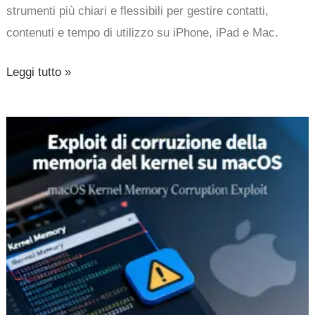
strumenti più chiari e flessibili per gestire contatti,
contenuti e tempo di utilizzo su iPhone, iPad e Mac.
Leggi tutto »
Exploit
di
corruzione
della
memoria
del
kernel
su
macOS