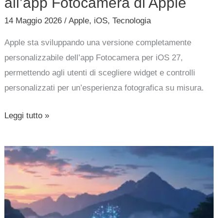
all’app Fotocamera di Apple
14 Maggio 2026
/
Apple
,
iOS
,
Tecnologia
Apple sta sviluppando una versione completamente
personalizzabile dell’app Fotocamera per iOS 27,
permettendo agli utenti di scegliere widget e controlli
personalizzati per un’esperienza fotografica su misura.
Leggi tutto »
Aggiornamenti
MacOS
Sequoia
15.7.7
e