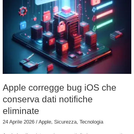
dati
notifiche
eliminate
Apple corregge bug iOS che
conserva dati notifiche
eliminate
24 Aprile 2026
/
Apple
,
Sicurezza
,
Tecnologia