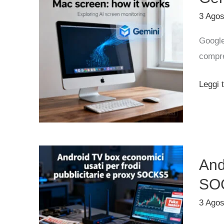
può
3 Ago
vedere
Google
lo
compre
scher
del
Leggi t
Mac:
come
funzio
Androi
And
TV
box
SO
econom
3 Ago
usati