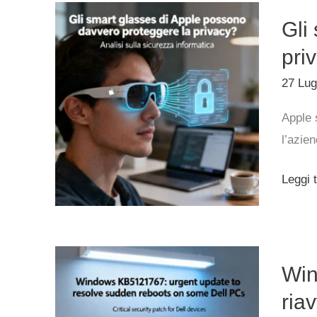
Gli
Gli
smart
glasse
pri
di
27 Lug
Apple
Apple 
posso
l’azien
davver
proteg
Leggi t
la
privac
Windo
Win
KB512
aggior
ria