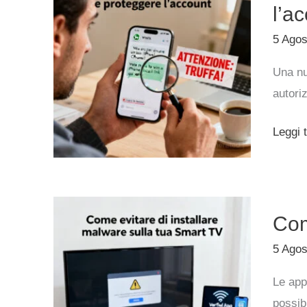
Whats
l’a
come
5 Ago
ricono
Una nu
i
autori
finti
voti
Leggi t
e
proteg
l’acco
Come
Com
evitare
di
5 Ago
install
Le app
malwa
possibi