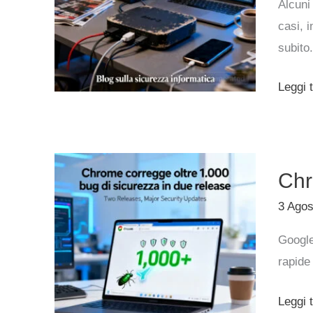
Alcuni
per
casi, i
frodi
subito.
pubblic
e
Leggi t
proxy
SOCK
Chrom
Chr
correg
oltre
3 Ago
1.000
Google
bug
rapide 
di
sicure
Leggi t
in