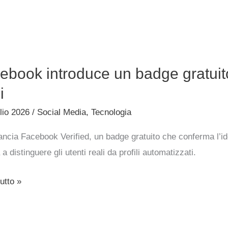
e
ook
ebook introduce un badge gratuito 
uce
i
lio 2026
/
Social Media
,
Tecnologia
o
ancia Facebook Verified, un badge gratuito che conferma l’ide
 a distinguere gli utenti reali da profili automatizzati.
are
utto »
t