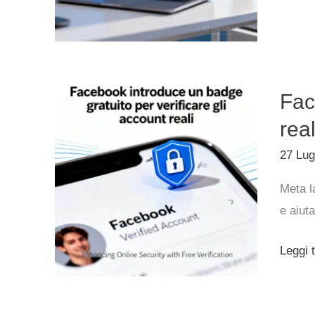
due
releas
Faceb
Fac
introd
un
real
badge
27 Lug
gratuit
Meta l
per
e aiuta
verific
gli
Leggi t
accoun
reali