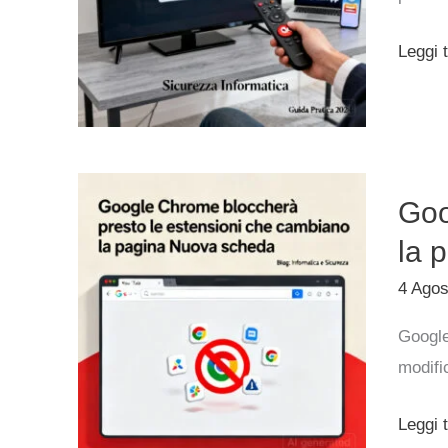
sulla
tua
Leggi t
Smart
TV
Googl
Goo
Chrom
blocch
la 
presto
4 Ago
le
Google
estens
modific
che
cambi
Leggi t
la