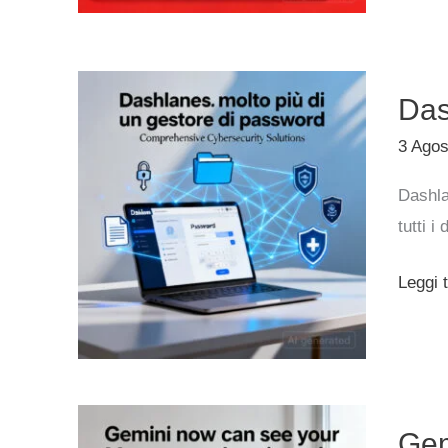
pagina
Nuova
sched
Dashla
Das
molto
più
3 Ago
di
Dashla
un
tutti i 
gestor
di
Leggi t
passw
Gemin
Gem
ora