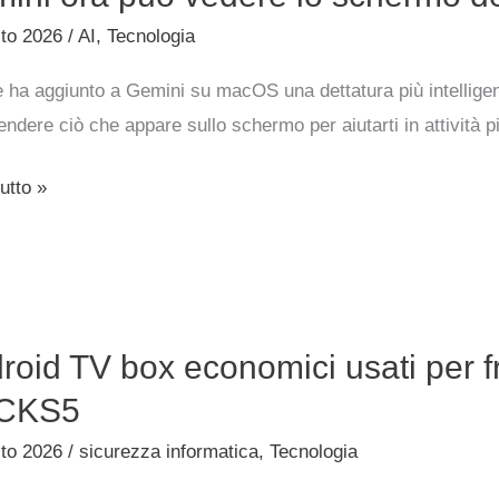
sto 2026
/
AI
,
Tecnologia
 ha aggiunto a Gemini su macOS una dettatura più intelligen
ndere ciò che appare sullo schermo per aiutarti in attività 
mo
utto »
na
d
roid TV box economici usati per fr
CKS5
ici
sto 2026
/
sicurezza informatica
,
Tecnologia