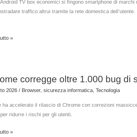
 Android TV box economici si fingono smartphone di marchi not
nstradare traffico altrui tramite la rete domestica dell’utente
itarie
utto »
S5
e
ome corregge oltre 1.000 bug di s
ge
sto 2026
/
Browser
,
sicurezza informatica
,
Tecnologia
 ha accelerato il rilascio di Chrome con correzioni massicce,
per ridurre i rischi per gli utenti.
zza
utto »