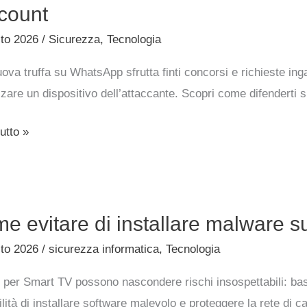
App:
ccount
sto 2026
/
Sicurezza
,
Tecnologia
scere
ova truffa su WhatsApp sfrutta finti concorsi e richieste ing
zzare un dispositivo dell’attaccante. Scopri come difenderti s
utto »
gere
unt
e evitare di installare malware s
sto 2026
/
sicurezza informatica
,
Tecnologia
are
 per Smart TV possono nascondere rischi insospettabili: bast
re
lità di installare software malevolo e proteggere la rete di c