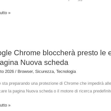
utto »
e
gle Chrome bloccherà presto le 
e
erà
pagina Nuova scheda
sto 2026
/
Browser
,
Sicurezza
,
Tecnologia
 sta preparando una protezione di Chrome che impedirà alle e
ioni
are la pagina Nuova scheda o il motore di ricerca predefinito 
ano
utto »