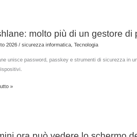
a
ne:
hlane: molto più di un gestore di
sto 2026
/
sicurezza informatica
,
Tecnologia
ne unisce password, passkey e strumenti di sicurezza in un
dispositivi.
e
utto »
ord
i
ini ora può vedere lo schermo d