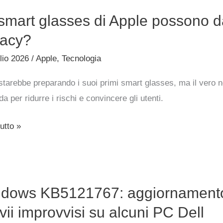
 smart glasses di Apple possono d
s
vacy?
lio 2026
/
Apple
,
Tecnologia
starebbe preparando i suoi primi smart glasses, ma il vero n
no
da per ridurre i rischi e convincere gli utenti.
o
gere
utto »
y?
ws
dows KB5121767: aggiornamento u
1767:
namento
vvii improvvisi su alcuni PC Dell