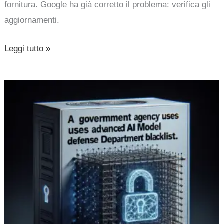
fornitura. Google ha già corretto il problema: verifica gli
aggiornamenti.
Leggi tutto »
Nsa
utilizza
Mythos
di
Anthropic
nonostante
blacklist
del
Pentagono