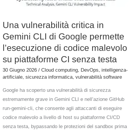
su
piattaforme
Una vulnerabilità critica in
CI
Gemini CLI di Google permette
senza
testa
l’esecuzione di codice malevolo
su piattaforme CI senza testa
30 Giugno 2026
/
Cloud computing
,
DevOps
,
intelligenza-
artificiale
,
sicurezza informatica
,
vulnerabilità software
Google ha scoperto una vulnerabilità di sicurezza
estremamente grave in Gemini CLI e nell’azione GitHub
run-gemini-cli, che consente agli attaccanti di eseguire
codice malevolo a livello di host su piattaforme CI/CD
senza testa, bypassando le protezioni del sandbox prima