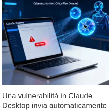
Claude
Desktop
invia
automaticamente
prompt
pericolosi
agli
agenti
AI
Una vulnerabilità in Claude
Desktop invia automaticamente