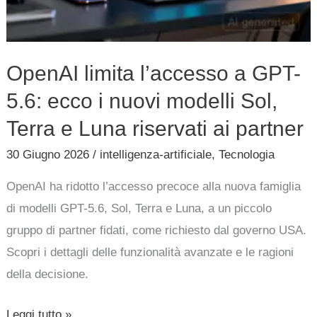
e
Luna
riservati
OpenAI limita l’accesso a GPT-
ai
5.6: ecco i nuovi modelli Sol,
partner
Terra e Luna riservati ai partner
30 Giugno 2026
/
intelligenza-artificiale
,
Tecnologia
OpenAI ha ridotto l’accesso precoce alla nuova famiglia
di modelli GPT-5.6, Sol, Terra e Luna, a un piccolo
gruppo di partner fidati, come richiesto dal governo USA.
Scopri i dettagli delle funzionalità avanzate e le ragioni
della decisione.
Leggi tutto »