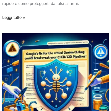
rapide e come proteggerti da falsi allarmi.
Leggi tutto »
La
correzione
di
Google
per
il
bug
critico
di
Gemini