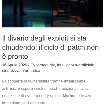
patch
non
è
pronto
Il divario degli exploit si sta
chiudendo: il ciclo di patch non
è pronto
16 Aprile 2026
/
Cybersecurity
,
intelligenza-artificiale
,
sicurezza-informatica
La scoperta di vulnerabilità tramite
intelligenza
artificiale
supera i cicli di patch tradizionali. Una
coalizione di cybersecurity spiega
Mythos
e le azioni
immediate per i difensori.