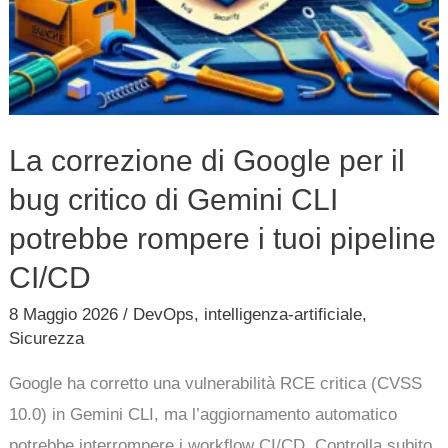
CLI
potrebbe
rompere
i
tuoi
La correzione di Google per il
pipeline
bug critico di Gemini CLI
CI/CD
potrebbe rompere i tuoi pipeline
CI/CD
8 Maggio 2026
/
DevOps
,
intelligenza-artificiale
,
Sicurezza
Google ha corretto una vulnerabilità RCE critica (CVSS
10.0) in Gemini CLI, ma l’aggiornamento automatico
potrebbe interrompere i workflow CI/CD. Controlla subito