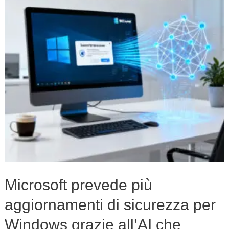
di
sicurezza
per
Windows
grazie
all’AI
che
scopre
nuove
vulnerabilità
Microsoft prevede più
aggiornamenti di sicurezza per
Windows grazie all’AI che