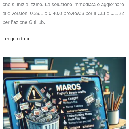
che si inizializzino. La soluzione immediata è aggiornare
alle versioni 0.39.1 o 0.40.0-preview.3 per il CLI e 0.1.22
per l’azione GitHub.
Leggi tutto »
macOS
segna
ChatGPT
come
malware
e
lo
sposta