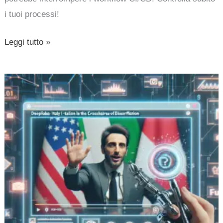
i tuoi processi!
Leggi tutto »
Deepfake
contro
Giorgia
Meloni:
l’Italia
nel
mirino
della
disinformazione