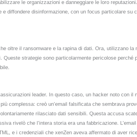
bilizzare le organizzazioni e danneggiare le loro reputazioni
 e diffondere disinformazione, con un focus particolare su 
he oltre il ransomware e la rapina di dati. Ora, utilizzano la 
ivi. Queste strategie sono particolarmente pericolose perché
bile.
sicurazioni leader. In questo caso, un hacker noto con il n
 più complessa: creò un’email falsificata che sembrava prov
ontariamente rilasciato dati sensibili. Questa accusa scatenò
essiva rivelò che l’intera storia era una fabbricazione. L’ema
TML, e i credenziali che xenZen aveva affermato di aver ricev