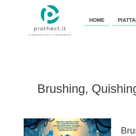
Vai
al
HOME
PIATT
contenuto
Brushing, Quishin
Brushi
Bru
Quishi