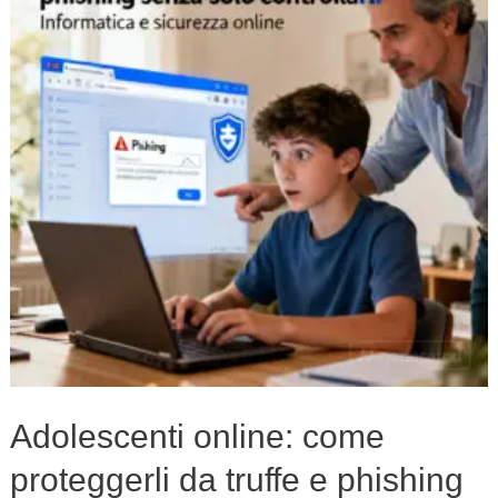
proteggerli
da
truffe
e
phishing
senza
solo
controllarli
Adolescenti online: come
proteggerli da truffe e phishing