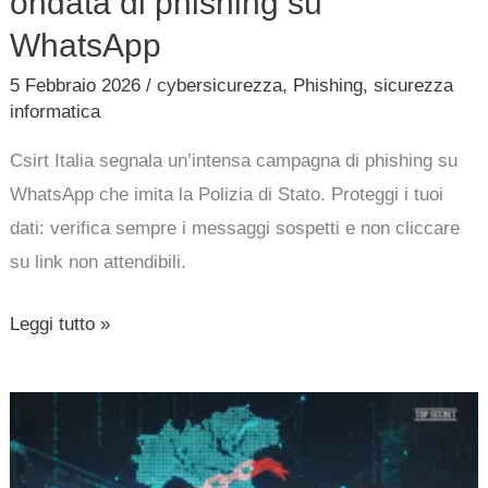
ondata di phishing su
WhatsApp
5 Febbraio 2026
/
cybersicurezza
,
Phishing
,
sicurezza
informatica
Csirt Italia segnala un’intensa campagna di phishing su
WhatsApp che imita la Polizia di Stato. Proteggi i tuoi
dati: verifica sempre i messaggi sospetti e non cliccare
su link non attendibili.
Leggi tutto »
Strategie
contro
ransomware-