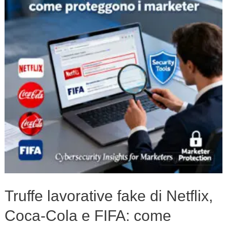
di
Netflix,
Coca-
Cola
e
FIFA:
come
proteggono
i
marketer
Truffe lavorative fake di Netflix,
Coca-Cola e FIFA: come