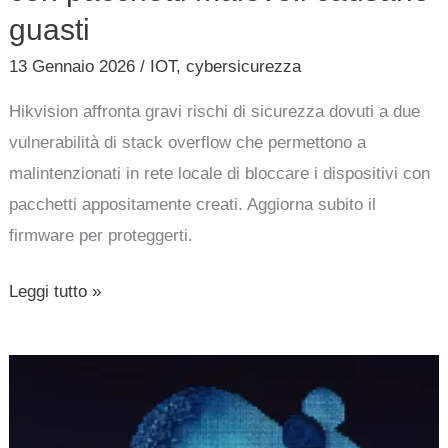
guasti
13 Gennaio 2026
/
IOT
,
cybersicurezza
Hikvision affronta gravi rischi di sicurezza dovuti a due
vulnerabilità di stack overflow che permettono a
malintenzionati in rete locale di bloccare i dispositivi con
pacchetti appositamente creati. Aggiorna subito il
firmware per proteggerti.
Leggi tutto »
Cyberattacco
a
traghetto