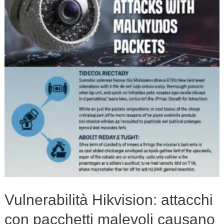
attacchi
con
pacchetti
malevoli
causano
guasti
Vulnerabilità Hikvision: attacchi
con pacchetti malevoli causano