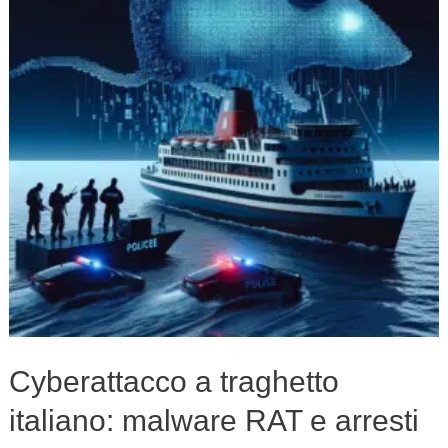
italiano:
malware
RAT
e
arresti
in
Francia
Cyberattacco a traghetto
italiano: malware RAT e arresti