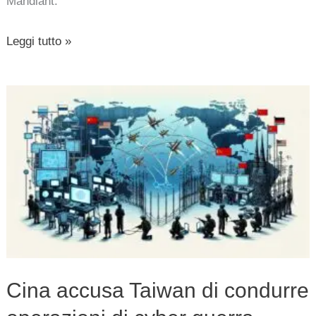
Mandiant.
Leggi tutto »
Cina
accusa
Taiwan
di
condurre
operazioni
di
cyber
guerra
Cina accusa Taiwan di condurre