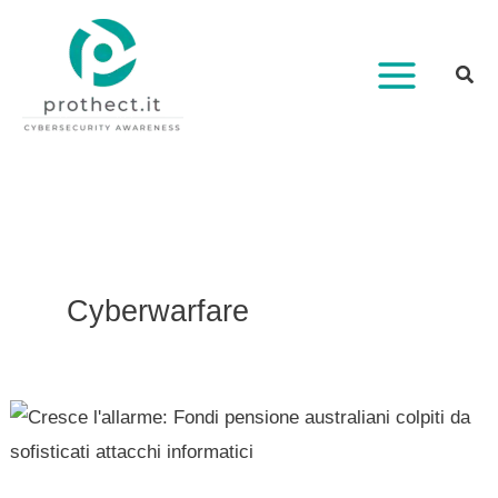
Vai
al
contenuto
Cyberwarfare
Cresce
l’allarme:
Fondi