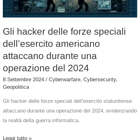
americano
attaccano
durante
Gli hacker delle forze speciali
una
dell’esercito americano
operazione
del
attaccano durante una
2024
operazione del 2024
8 Settembre 2024
/
Cyberwarfare
,
Cybersecurity
,
Geopolitica
Gli hacker delle forze speciali dell’esercito statunitense
attaccano durante una operazione del 2024, evidenziando
la realtà della guerra informatica.
Leggi tutto »