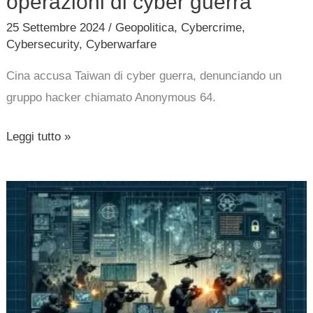
operazioni di cyber guerra
25 Settembre 2024
/
Geopolitica
,
Cybercrime
,
Cybersecurity
,
Cyberwarfare
Cina accusa Taiwan di cyber guerra, denunciando un
gruppo hacker chiamato Anonymous 64.
Leggi tutto »
Gli
hacker
delle
forze
speciali
dell’esercito