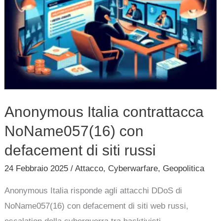
contrattacca
NoName057(16)
con
defacement
di
siti
russi
Anonymous Italia contrattacca
NoName057(16) con
defacement di siti russi
24 Febbraio 2025
/
Attacco
,
Cyberwarfare
,
Geopolitica
Anonymous Italia risponde agli attacchi DDoS di
NoName057(16) con defacement di siti web russi,