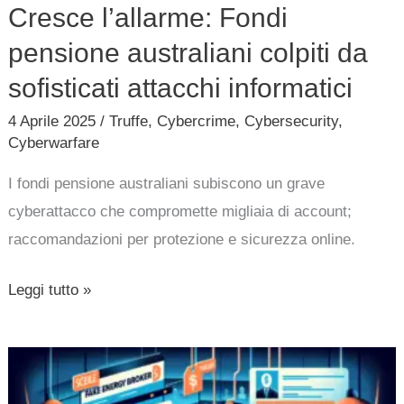
Cresce l’allarme: Fondi
pensione
australiani
pensione australiani colpiti da
colpiti
sofisticati attacchi informatici
da
4 Aprile 2025
/
Truffe
,
Cybercrime
,
Cybersecurity
,
sofisticati
Cyberwarfare
attacchi
I fondi pensione australiani subiscono un grave
informatici
cyberattacco che compromette migliaia di account;
raccomandazioni per protezione e sicurezza online.
Leggi tutto »
Anonymous
Italia