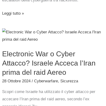
escalation della cyberguerra tra hacktivisti.
Leggi tutto »
Electronic
War
o
Electronic War o Cyber
Cyber
Attacco?
Attacco? Israele Acceca l’Iran
Israele
prima del raid Aereo
Acceca
28 Ottobre 2024
/
Cyberwarfare
,
Sicurezza
l’Iran
prima
Scopri come Israele ha utilizzato il cyber attacco per
del
accecare l’Iran prima del raid aereo, secondo l’ex
raid