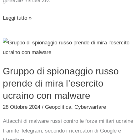
generale Yisrael Ziv.
Aereo
Leggi tutto »
Gruppo
di
spionaggio
Gruppo di spionaggio russo
russo
prende
prende di mira l’esercito
di
ucraino con malware
mira
28 Ottobre 2024
/
Geopolitica
,
Cyberwarfare
l’esercito
ucraino
Attacchi di malware russi contro le forze militari ucraine
con
tramite Telegram, secondo i ricercatori di Google e
malware