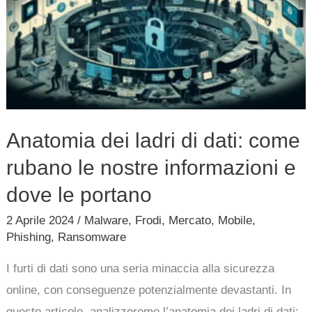
di
dati:
come
rubano
le
nostre
Anatomia dei ladri di dati: come
informazioni
rubano le nostre informazioni e
e
dove
dove le portano
le
2 Aprile 2024
/
Malware
,
Frodi
,
Mercato
,
Mobile
,
portano
Phishing
,
Ransomware
I furti di dati sono una seria minaccia alla sicurezza
online, con conseguenze potenzialmente devastanti. In
questo articolo, analizzeremo l’anatomia dei ladri di dati: