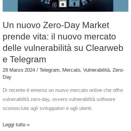
il
nuovo
Un nuovo Zero-Day Market
mercato
prende vita: il nuovo mercato
delle
vulnerabilità
delle vulnerabilità su Clearweb
su
e Telegram
Clearweb
29 Marzo 2024
/
Telegram
,
Mercato
,
Vulnerabilità
,
Zero-
e
Day
Telegram
Di recente è emerso un nuovo mercato online che offre
vulnerabilità zero-day, ovvero vulnerabilità software
sconosciute agli sviluppatori e agli utenti.
Leggi tutto »