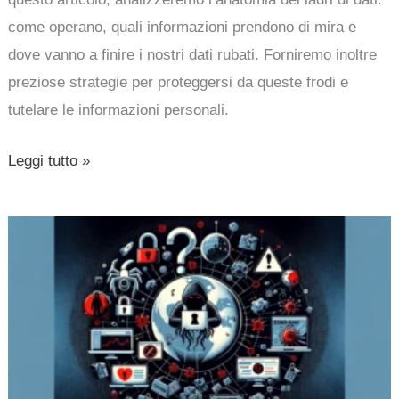
come operano, quali informazioni prendono di mira e
dove vanno a finire i nostri dati rubati. Forniremo inoltre
preziose strategie per proteggersi da queste frodi e
tutelare le informazioni personali.
Leggi tutto »
Un
nuovo
Zero-
Day
Market
prende
vita: