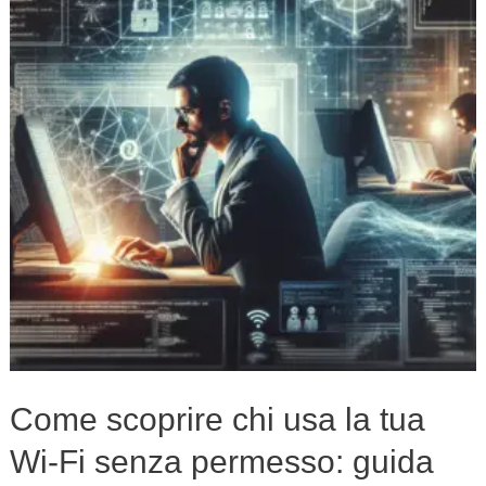
usa
la
tua
Wi-
Fi
senza
permesso:
guida
completa
con
comandi
Linux
Come scoprire chi usa la tua
Wi-Fi senza permesso: guida