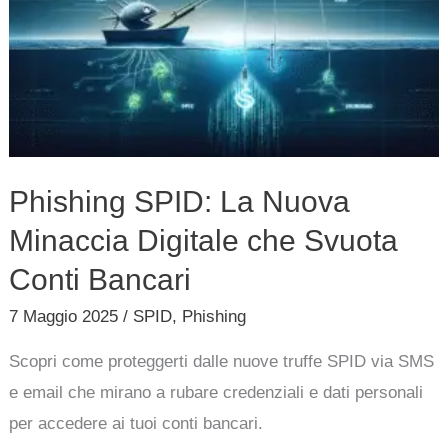
Nuova
Minaccia
Digitale
che
Svuota
Conti
Phishing SPID: La Nuova
Bancari
Minaccia Digitale che Svuota
Conti Bancari
7 Maggio 2025
/
SPID
,
Phishing
Scopri come proteggerti dalle nuove truffe SPID via SMS
e email che mirano a rubare credenziali e dati personali
per accedere ai tuoi conti bancari.