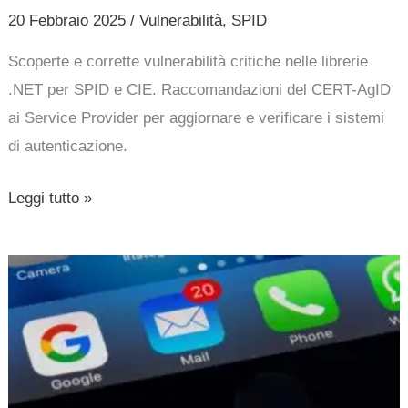
i
20 Febbraio 2025
/
Vulnerabilità
,
SPID
Service
Provider
Scoperte e corrette vulnerabilità critiche nelle librerie
.NET per SPID e CIE. Raccomandazioni del CERT-AgID
ai Service Provider per aggiornare e verificare i sistemi
di autenticazione.
Leggi tutto »
Attacchi
Phishing
mirati:
SPID,
credenziali