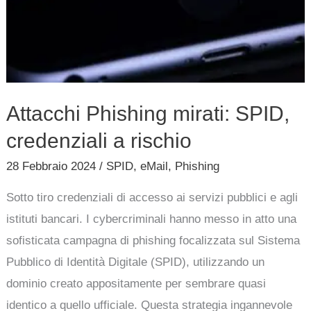
a
rischio
Attacchi Phishing mirati: SPID,
credenziali a rischio
28 Febbraio 2024
/
SPID
,
eMail
,
Phishing
Sotto tiro credenziali di accesso ai servizi pubblici e agli
istituti bancari. I cybercriminali hanno messo in atto una
sofisticata campagna di phishing focalizzata sul Sistema
Pubblico di Identità Digitale (SPID), utilizzando un
dominio creato appositamente per sembrare quasi
identico a quello ufficiale. Questa strategia ingannevole