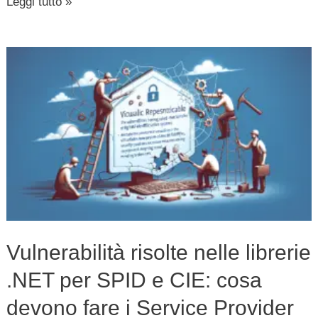
Leggi tutto »
in
Italia
Vulnerabilità
risolte
nelle
librerie
.NET
per
SPID
e
CIE:
Vulnerabilità risolte nelle librerie
cosa
.NET per SPID e CIE: cosa
devono
fare
devono fare i Service Provider