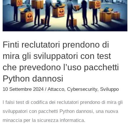
mira
gli
sviluppatori
con
test
Finti reclutatori prendono di
che
mira gli sviluppatori con test
prevedono
l’uso
che prevedono l’uso pacchetti
pacchetti
Python dannosi
Python
10 Settembre 2024
/
Attacco
,
Cybersecurity
,
Sviluppo
dannosi
I falsi test di codifica dei reclutatori prendono di mira gli
sviluppatori con pacchetti Python dannosi, una nuova
minaccia per la sicurezza informatica.