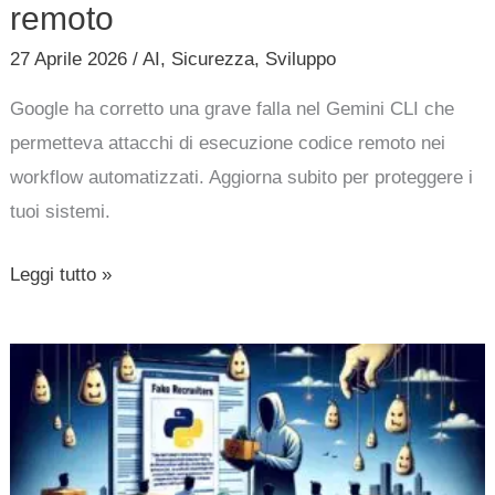
remoto
27 Aprile 2026
/
AI
,
Sicurezza
,
Sviluppo
Google ha corretto una grave falla nel Gemini CLI che
permetteva attacchi di esecuzione codice remoto nei
workflow automatizzati. Aggiorna subito per proteggere i
tuoi sistemi.
Leggi tutto »
Finti
reclutatori
prendono
di