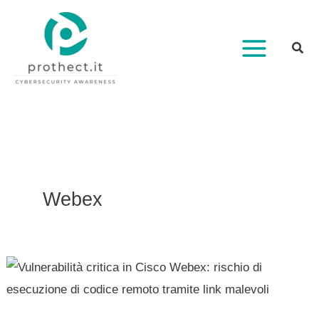
Vai
al
contenuto
Webex
Vulnerabilità
critica
in