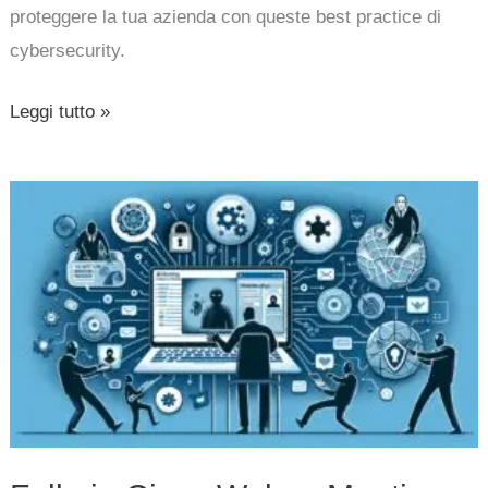
proteggere la tua azienda con queste best practice di
cybersecurity.
Leggi tutto »
Falla
in
Cisco
Webex
Meetings:
accesso
non
autorizzato
alle