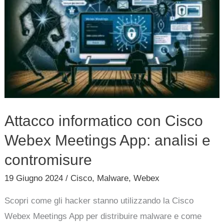
con
Cisco
Webex
Meetings
App:
analisi
e
Attacco informatico con Cisco
contromisure
Webex Meetings App: analisi e
contromisure
19 Giugno 2024
/
Cisco
,
Malware
,
Webex
Scopri come gli hacker stanno utilizzando la Cisco
Webex Meetings App per distribuire malware e come