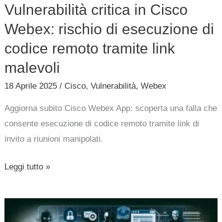
Vulnerabilità critica in Cisco
Cisco
Webex:
Webex: rischio di esecuzione di
rischio
codice remoto tramite link
di
malevoli
esecuzione
18 Aprile 2025
/
Cisco
,
Vulnerabilità
,
Webex
di
codice
Aggiorna subito Cisco Webex App: scoperta una falla che
remoto
consente esecuzione di codice remoto tramite link di
tramite
invito a riunioni manipolati.
link
malevoli
Leggi tutto »
Attacco
informatico