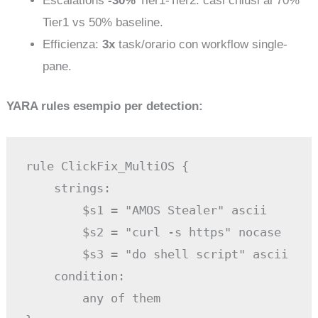
Escalations
-30%
Tier1-Tier2: casi chiusi al 70%
Tier1 vs 50% baseline.
Efficienza:
3x
task/orario con workflow single-
pane.
YARA rules esempio per detection:
rule ClickFix_MultiOS {

    strings:

        $s1 = "AMOS Stealer" ascii

        $s2 = "curl -s https" nocase

        $s3 = "do shell script" ascii

    condition:

        any of them
