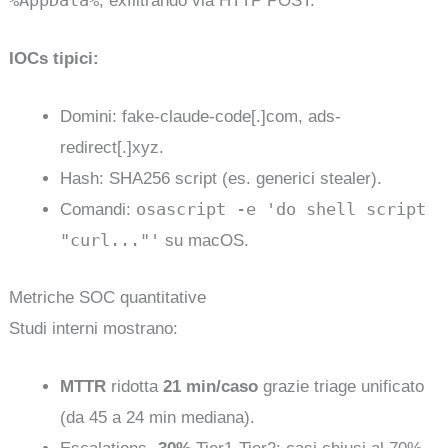
, exfiltrando via HTTP POST.
IOCs tipici:
Domini: fake-claude-code[.]com, ads-
redirect[.]xyz.
Hash: SHA256 script (es. generici stealer).
osascript -e 'do shell script
Comandi:
"curl..."'
su macOS.
Metriche SOC quantitative
Studi interni mostrano:
MTTR
ridotta
21 min/caso
grazie triage unificato
(da 45 a 24 min mediana).