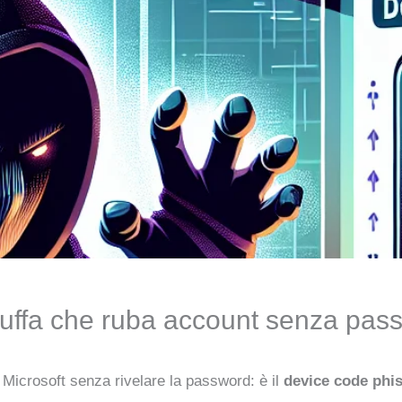
truffa che ruba account senza pas
 Microsoft senza rivelare la password: è il
device code phi