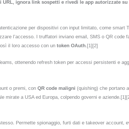
i URL, ignora link sospetti e rivedi le app autorizzate 
autenticazione per dispositivi con input limitato, come smart
zzare l’accesso. I truffatori inviano email, SMS o QR code fa
 così il loro accesso con un
token OAuth
.[1][2]
ams, ottenendo refresh token per accessi persistenti e aggir
ount o premi, con
QR code maligni
(quishing) che portano a
ale mirate a USA ed Europa, colpendo governi e aziende.[1][2
esso. Permette spionaggio, furti dati e takeover account, e