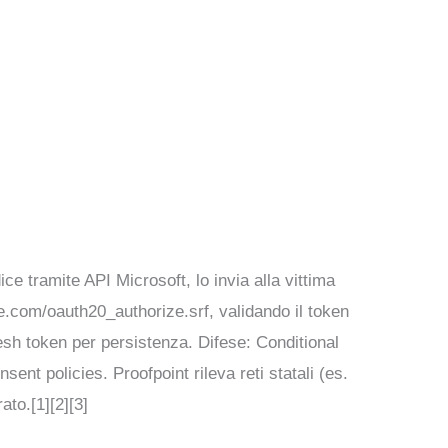
e tramite API Microsoft, lo invia alla vittima
e.com/oauth20_authorize.srf, validando il token
esh token per persistenza. Difese: Conditional
nt policies. Proofpoint rileva reti statali (es.
to.[1][2][3]