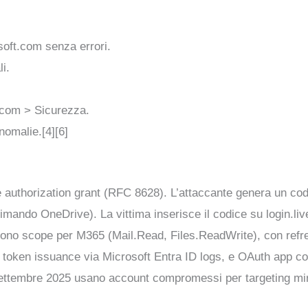
oft.com senza errori.
i.
t.com > Sicurezza.
nomalie.[4][6]
 authorization grant (RFC 8628). L’attaccante genera un codic
imando OneDrive). La vittima inserisce il codice su login.liv
udono scope per M365 (Mail.Read, Files.ReadWrite), con refr
token issuance via Microsoft Entra ID logs, e OAuth app conse
ettembre 2025 usano account compromessi per targeting mira