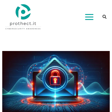
Vai
al
contenuto