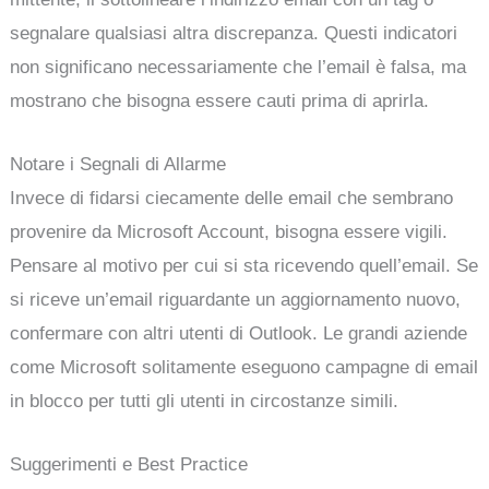
segnalare qualsiasi altra discrepanza. Questi indicatori
non significano necessariamente che l’email è falsa, ma
mostrano che bisogna essere cauti prima di aprirla.
Notare i Segnali di Allarme
Invece di fidarsi ciecamente delle email che sembrano
provenire da Microsoft Account, bisogna essere vigili.
Pensare al motivo per cui si sta ricevendo quell’email. Se
si riceve un’email riguardante un aggiornamento nuovo,
confermare con altri utenti di Outlook. Le grandi aziende
come Microsoft solitamente eseguono campagne di email
in blocco per tutti gli utenti in circostanze simili.
Suggerimenti e Best Practice