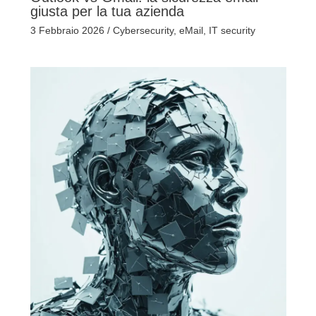
giusta per la tua azienda
3 Febbraio 2026
/
Cybersecurity
,
eMail
,
IT security