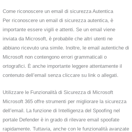
Come riconoscere un email di sicurezza Autentica
Per riconoscere un email di sicurezza autentica, è
importante essere vigili e attenti. Se un email viene
inviata da Microsoft, è probabile che altri utenti ne
abbiano ricevuto una simile. Inoltre, le email autentiche di
Microsoft non contengono errori grammaticali o
ortografici. È anche importante leggere attentamente il
contenuto dell’email senza cliccare su link o allegati.
Utilizzare le Funzionalità di Sicurezza di Microsoft
Microsoft 365 offre strumenti per migliorare la sicurezza
dell’email. La funzione di Intelligenza del Spoofing nel
portale Defender è in grado di rilevare email spoofate
rapidamente. Tuttavia, anche con le funzionalità avanzate