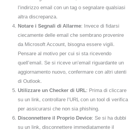
l’indirizzo email con un tag o segnalare qualsiasi
altra discrepanza.
Notare i Segnali di Allarme
: Invece di fidarsi
ciecamente delle email che sembrano provenire
da Microsoft Account, bisogna essere vigili.
Pensare al motivo per cui si sta ricevendo
quell’email. Se si riceve un’email riguardante un
aggiornamento nuovo, confermare con altri utenti
di Outlook.
Utilizzare un Checker di URL
: Prima di cliccare
su un link, controllare l’URL con un tool di verifica
per assicurarsi che non sia phishing.
Disconnettere il Proprio Device
: Se si ha dubbi
su un link, disconnettere immediatamente il