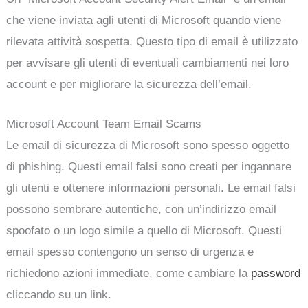
che viene inviata agli utenti di Microsoft quando viene
rilevata attività sospetta. Questo tipo di email è utilizzato
per avvisare gli utenti di eventuali cambiamenti nei loro
account e per migliorare la sicurezza dell’email.
Microsoft Account Team Email Scams
Le email di sicurezza di Microsoft sono spesso oggetto
di phishing. Questi email falsi sono creati per ingannare
gli utenti e ottenere informazioni personali. Le email falsi
possono sembrare autentiche, con un’indirizzo email
spoofato o un logo simile a quello di Microsoft. Questi
email spesso contengono un senso di urgenza e
richiedono azioni immediate, come cambiare la
password
cliccando su un link.