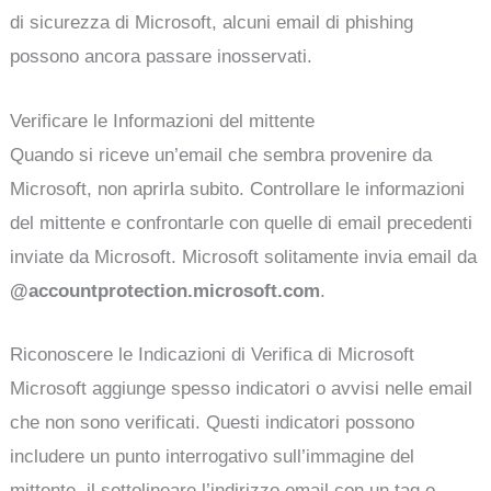
di sicurezza di Microsoft, alcuni email di phishing
possono ancora passare inosservati.
Verificare le Informazioni del mittente
Quando si riceve un’email che sembra provenire da
Microsoft, non aprirla subito. Controllare le informazioni
del mittente e confrontarle con quelle di email precedenti
inviate da Microsoft. Microsoft solitamente invia email da
@accountprotection.microsoft.com
.
Riconoscere le Indicazioni di Verifica di Microsoft
Microsoft aggiunge spesso indicatori o avvisi nelle email
che non sono verificati. Questi indicatori possono
includere un punto interrogativo sull’immagine del
mittente, il sottolineare l’indirizzo email con un tag o