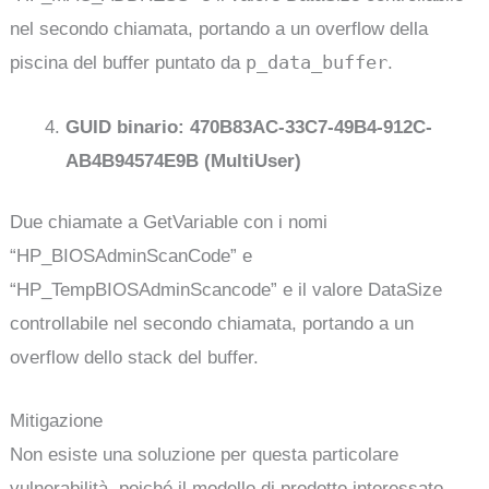
nel secondo chiamata, portando a un overflow della
p_data_buffer
piscina del buffer puntato da
.
GUID binario: 470B83AC-33C7-49B4-912C-
AB4B94574E9B (MultiUser)
Due chiamate a GetVariable con i nomi
“HP_BIOSAdminScanCode” e
“HP_TempBIOSAdminScancode” e il valore DataSize
controllabile nel secondo chiamata, portando a un
overflow dello stack del buffer.
Mitigazione
Non esiste una soluzione per questa particolare
vulnerabilità, poiché il modello di prodotto interessato