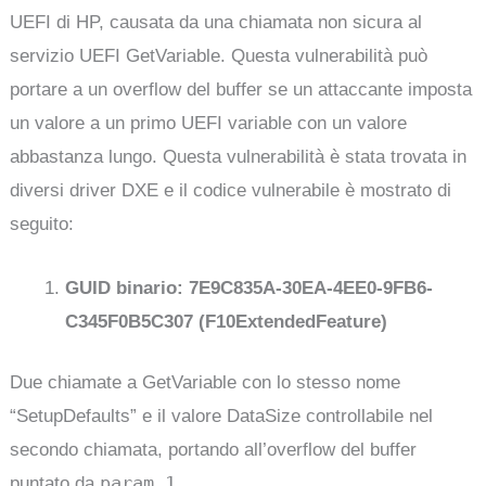
UEFI di HP, causata da una chiamata non sicura al
servizio UEFI GetVariable. Questa vulnerabilità può
portare a un overflow del buffer se un attaccante imposta
un valore a un primo UEFI variable con un valore
abbastanza lungo. Questa vulnerabilità è stata trovata in
diversi driver DXE e il codice vulnerabile è mostrato di
seguito:
GUID binario: 7E9C835A-30EA-4EE0-9FB6-
C345F0B5C307 (F10ExtendedFeature)
Due chiamate a GetVariable con lo stesso nome
“SetupDefaults” e il valore DataSize controllabile nel
secondo chiamata, portando all’overflow del buffer
param_1
puntato da
.