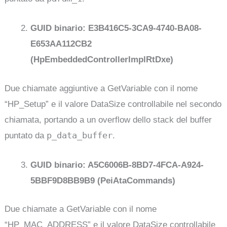
GUID binario: E3B416C5-3CA9-4740-BA08-
E653AA112CB2
(HpEmbeddedControllerImplRtDxe)
Due chiamate aggiuntive a GetVariable con il nome
“HP_Setup” e il valore DataSize controllabile nel secondo
chiamata, portando a un overflow dello stack del buffer
p_data_buffer
puntato da
.
GUID binario: A5C6006B-8BD7-4FCA-A924-
5BBF9D8BB9B9 (PeiAtaCommands)
Due chiamate a GetVariable con il nome
“HP_MAC_ADDRESS” e il valore DataSize controllabile