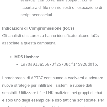
eventuali comportamenti sospetti, come
l’apertura di file non richiesti o l’esecuzione di
script sconosciuti.
Indicazioni di Compromissione (IoCs)
Gli analisti di sicurezza hanno identificato alcune IoCs
associate a questa campagna:
MD5 Hashes:
1a70a013a56673f25738cf145928d0f5
.
I nordcoreani di APT37 continuano a evolversi e adottare
nuove strategie per infiltrare i sistemi e rubare dati
sensibili. Utilizzare i file LNK maliziosi nei gruppi di chat
è solo uno degli esempi delle loro tattiche sofisticate. Per