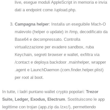
live, esegue moduli AppleScript in memoria e invia
dati a endpoint come /upload.php.
Campagna helper
: Installa un eseguibile Mach-O
malevolo (helper o update) in /tmp, decodificato da
Base64 e decompressato. Controlla
virtualizzazione per evadere sandbox, ruba
Keychain, segreti browser e wallet, exfiltra via
/contact e deploya backdoor .mainhelper, wrapper
.agent e LaunchDaemon (com.finder.helper.plist)
per root al boot.
In tutte, i ladri puntano wallet crypto popolari:
Trezor
Suite, Ledger, Exodus, Electrum
. Sostituiscono le app
legittime con trojan (app.zip da /zxc/), permettendo