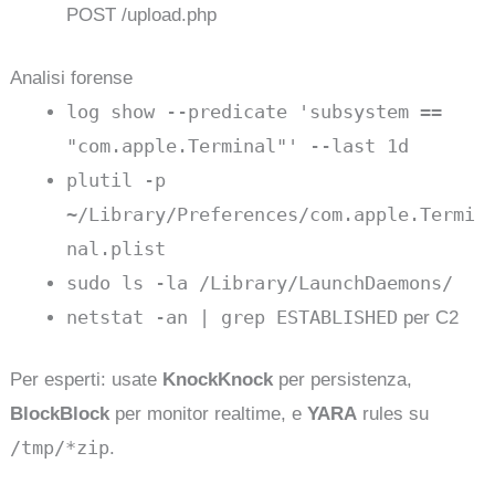
POST /upload.php
Analisi forense
log show --predicate 'subsystem ==
"com.apple.Terminal"' --last 1d
plutil -p
~/Library/Preferences/com.apple.Termi
nal.plist
sudo ls -la /Library/LaunchDaemons/
netstat -an | grep ESTABLISHED
per C2
Per esperti: usate
KnockKnock
per persistenza,
BlockBlock
per monitor realtime, e
YARA
rules su
/tmp/*zip
.