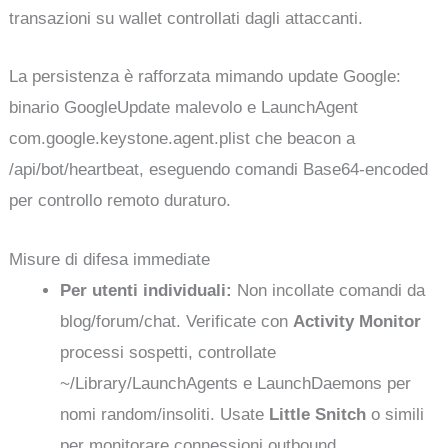
transazioni su wallet controllati dagli attaccanti.
La persistenza è rafforzata mimando update Google:
binario GoogleUpdate malevolo e LaunchAgent
com.google.keystone.agent.plist che beacon a
/api/bot/heartbeat, eseguendo comandi Base64-encoded
per controllo remoto duraturo.
Misure di difesa immediate
Per utenti individuali:
Non incollate comandi da
blog/forum/chat. Verificate con
Activity Monitor
processi sospetti, controllate
~/Library/LaunchAgents e LaunchDaemons per
nomi random/insoliti. Usate
Little Snitch
o simili
per monitorare connessioni outbound.