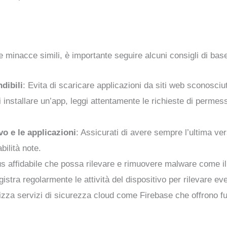
 minacce simili, è importante seguire alcuni consigli di bas
dibili
: Evita di scaricare applicazioni da siti web sconosciut
i installare un’app, leggi attentamente le richieste di permess
vo e le applicazioni
: Assicurati di avere sempre l’ultima ve
bilità note.
irus affidabile che possa rilevare e rimuovere malware come i
gistra regolarmente le attività del dispositivo per rilevare e
lizza servizi di sicurezza cloud come Firebase che offrono f