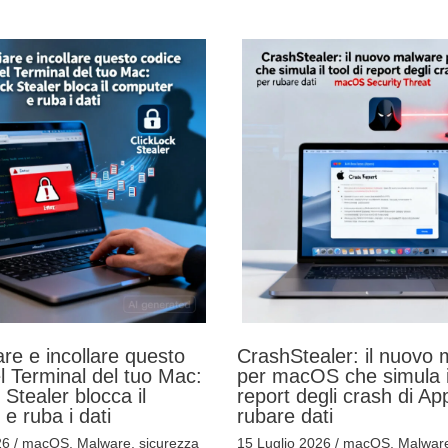
re e incollare questo
CrashStealer: il nuovo
l Terminal del tuo Mac:
per macOS che simula il
 Stealer blocca il
report degli crash di Ap
e ruba i dati
rubare dati
26
/
macOS
,
Malware
,
sicurezza
15 Luglio 2026
/
macOS
,
Malwar