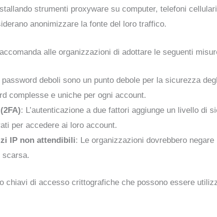
allando strumenti proxyware su computer, telefoni cellulari o
iderano anonimizzare la fonte del loro traffico.
a raccomanda alle organizzazioni di adottare le seguenti misur
e password deboli sono un punto debole per la sicurezza deg
word complesse e uniche per ogni account.
 (2FA)
: L’autenticazione a due fattori aggiunge un livello di s
rati per accedere ai loro account.
zi IP non attendibili
: Le organizzazioni dovrebbero negare l
e scarsa.
 chiavi di accesso crittografiche che possono essere utilizz