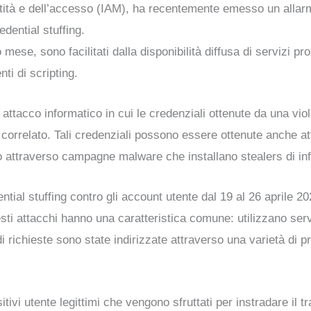
dentità e dell’accesso (IAM), ha recentemente emesso un all
edential stuffing.
 mese, sono facilitati dalla disponibilità diffusa di servizi pro
ti di scripting.
i attacco informatico in cui le credenziali ottenute da una vio
 correlato. Tali credenziali possono essere ottenute anche at
li o attraverso campagne malware che installano stealers di 
ential stuffing contro gli account utente dal 19 al 26 aprile 
questi attacchi hanno una caratteristica comune: utilizzano 
di richieste sono state indirizzate attraverso una varietà di 
tivi utente legittimi che vengono sfruttati per instradare il t