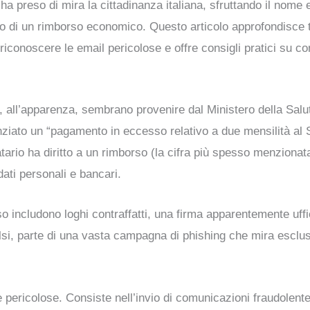
a preso di mira la cittadinanza italiana, sfruttando il nome e
sto di un rimborso economico. Questo articolo approfondisce tut
iconoscere le email pericolose e offre consigli pratici su co
e, all’apparenza, sembrano provenire dal Ministero della Sal
nziato un “pagamento in eccesso relativo a due mensilità al S
rio ha diritto a un rimborso (la cifra più spesso menzionata
dati personali e bancari.
ncludono loghi contraffatti, una firma apparentemente uffici
falsi, parte di una vasta campagna di phishing che mira esclus
 e pericolose. Consiste nell’invio di comunicazioni fraudolente,