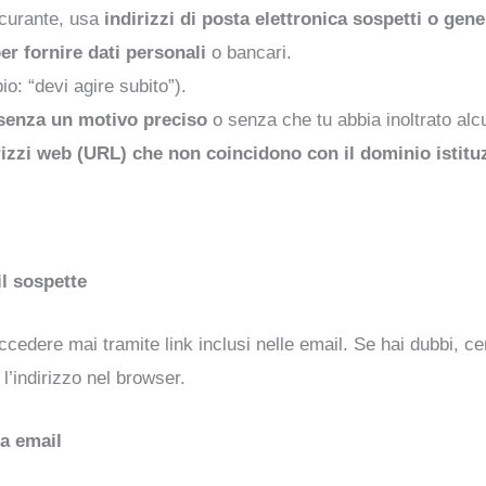
icurante, usa
indirizzi di posta elettronica sospetti o gene
per fornire dati personali
o bancari.
o: “devi agire subito”).
senza un motivo preciso
o senza che tu abbia inoltrato alc
rizzi web (URL) che non coincidono con il dominio istitu
il sospette
dere mai tramite link inclusi nelle email. Se hai dubbi, cer
 l’indirizzo nel browser.
ia email