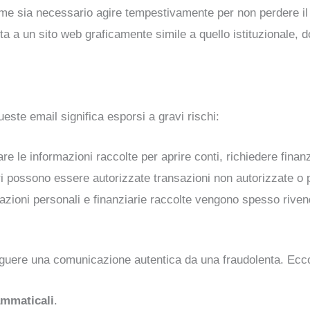
ome sia necessario agire tempestivamente per non perdere il
a a un sito web graficamente simile a quello istituzionale, do
queste email significa esporsi a gravi rischi:
are le informazioni raccolte per aprire conti, richiedere finan
ri possono essere autorizzate transazioni non autorizzate o p
mazioni personali e finanziarie raccolte vengono spesso rivend
nguere una comunicazione autentica da una fraudolenta. Ecco
ammaticali
.