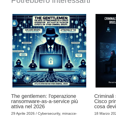
Potrebbero interessarti
The gentlemen: l’operazione
Criminali 
ransomware-as-a-service più
Cisco pri
attiva nel 2026
cosa dev
29 Aprile 2026
/
Cybersecurity
,
minacce-
18 Marzo 2