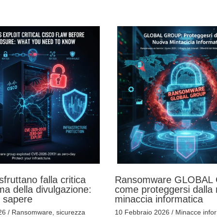
sfruttano falla critica
Ransomware GLOBAL
ma della divulgazione:
come proteggersi dalla
i sapere
minaccia informatica
026
/
Ransomware
,
sicurezza
10 Febbraio 2026
/
Minacce info