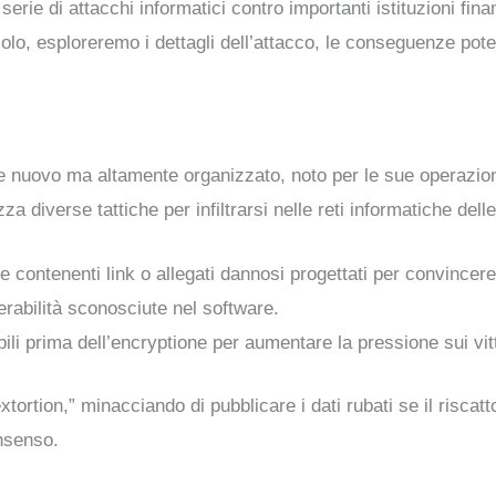
 serie di attacchi informatici contro importanti istituzioni fi
colo, esploreremo i dettagli dell’attacco, le conseguenze poten
uovo ma altamente organizzato, noto per le sue operazioni s
za diverse tattiche per infiltrarsi nelle reti informatiche delle
se contenenti link o allegati dannosi progettati per convincer
erabilità sconosciute nel software.
bili prima dell’encryptione per aumentare la pressione sui vitt
xtortion,” minacciando di pubblicare i dati rubati se il ris
onsenso.