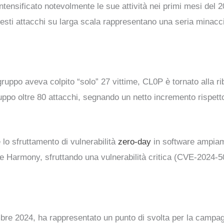
tensificato notevolmente le sue attività nei primi mesi del 20
uesti attacchi su larga scala rappresentano una seria minaccia
 gruppo aveva colpito “solo” 27 vittime, CL0P è tornato alla
gruppo oltre 80 attacchi, segnando un netto incremento rispett
è lo sfruttamento di vulnerabilità
zero-day
in software ampiamen
e Harmony, sfruttando una vulnerabilità critica (CVE-2024-5
mbre 2024, ha rappresentato un punto di svolta per la campagn