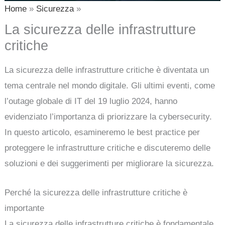
Home
Sicurezza
La sicurezza delle infrastrutture
critiche
La sicurezza delle infrastrutture critiche è diventata un
tema centrale nel mondo digitale. Gli ultimi eventi, come
l’outage globale di IT del 19 luglio 2024, hanno
evidenziato l’importanza di priorizzare la cybersecurity.
In questo articolo, esamineremo le best practice per
proteggere le infrastrutture critiche e discuteremo delle
soluzioni e dei suggerimenti per migliorare la sicurezza.
Perché la sicurezza delle infrastrutture critiche è
importante
La sicurezza delle infrastrutture critiche è fondamentale