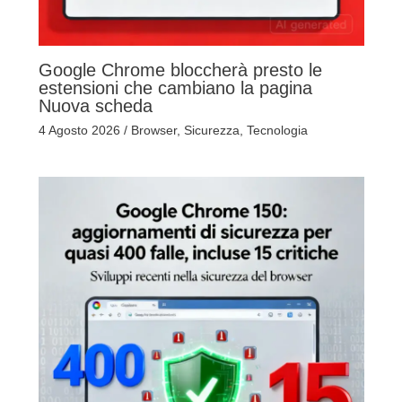
Google Chrome bloccherà presto le
estensioni che cambiano la pagina
Nuova scheda
4 Agosto 2026
/
Browser
,
Sicurezza
,
Tecnologia