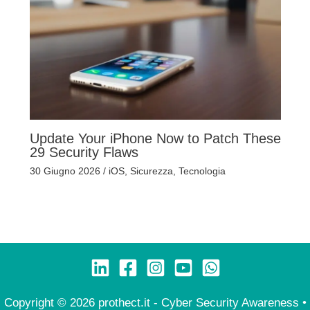
Update Your iPhone Now to Patch These
29 Security Flaws
30 Giugno 2026
/
iOS
,
Sicurezza
,
Tecnologia
Copyright © 2026 prothect.it - Cyber Security Awareness •