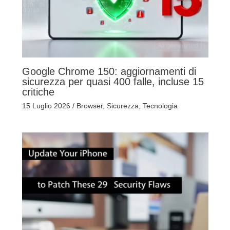
Google Chrome 150: aggiornamenti di
sicurezza per quasi 400 falle, incluse 15
critiche
15 Luglio 2026
/
Browser
,
Sicurezza
,
Tecnologia