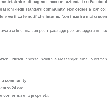
mministratori di pagine e account aziendali su Faceboo
olazioni degli standard community.
Non cedere al panico!
e e verifica le notifiche interne. Non inserire mai creden
i lavoro online, ma con pochi passaggi puoi proteggerti imme
oni ufficiali, spesso inviati via Messenger, email o notifi
ella community
.
entro 24 ore
.
 e confermare la proprietà
.