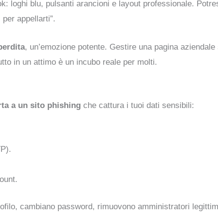
: loghi blu, pulsanti arancioni e layout professionale. Potre
 per appellarti”.
perdita
, un’emozione potente. Gestire una pagina aziendale si
utto in un attimo è un incubo reale per molti.
rta a un sito phishing
che cattura i tuoi dati sensibili:
TP).
ount.
rofilo, cambiano password, rimuovono amministratori legittimi