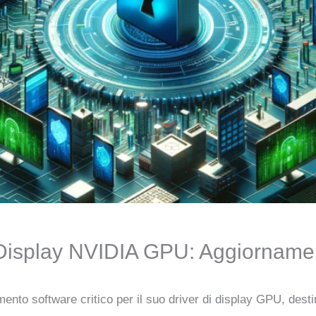
i Display NVIDIA GPU: Aggiornament
nto software critico per il suo driver di display GPU, desti