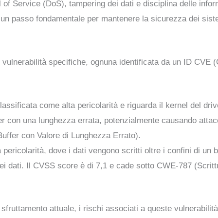
l of Service (DoS), tampering dei dati e disciplina delle inf
 un passo fondamentale per mantenere la sicurezza dei sist
 vulnerabilità specifiche, ognuna identificata da un ID CVE
classificata come alta pericolarità e riguarda il kernel del 
fer con una lunghezza errata, potenzialmente causando attac
uffer con Valore di Lunghezza Errato).
ta pericolarità, dove i dati vengono scritti oltre i confini di un
i dati. Il CVSS score è di 7,1 e cade sotto CWE-787 (Scrittu
sfruttamento attuale, i rischi associati a queste vulnerabilità