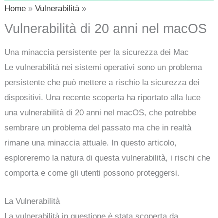
Home
Vulnerabilità
Vulnerabilità di 20 anni nel macOS
Una minaccia persistente per la sicurezza dei Mac
Le vulnerabilità nei sistemi operativi sono un problema
persistente che può mettere a rischio la sicurezza dei
dispositivi. Una recente scoperta ha riportato alla luce
una vulnerabilità di 20 anni nel macOS, che potrebbe
sembrare un problema del passato ma che in realtà
rimane una minaccia attuale. In questo articolo,
esploreremo la natura di questa vulnerabilità, i rischi che
comporta e come gli utenti possono proteggersi.
La Vulnerabilità
La vulnerabilità in questione è stata scoperta da