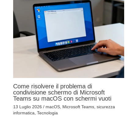
Come risolvere il problema di
condivisione schermo di Microsoft
Teams su macOS con schermi vuoti
13 Luglio 2026
/
macOS
,
Microsoft Teams
,
sicurezza
informatica
,
Tecnologia