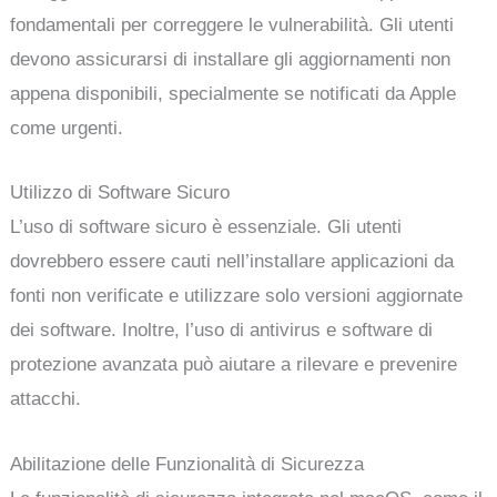
fondamentali per correggere le vulnerabilità. Gli utenti
devono assicurarsi di installare gli aggiornamenti non
appena disponibili, specialmente se notificati da Apple
come urgenti.
Utilizzo di Software Sicuro
L’uso di software sicuro è essenziale. Gli utenti
dovrebbero essere cauti nell’installare applicazioni da
fonti non verificate e utilizzare solo versioni aggiornate
dei software. Inoltre, l’uso di antivirus e software di
protezione avanzata può aiutare a rilevare e prevenire
attacchi.
Abilitazione delle Funzionalità di Sicurezza