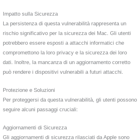
Impatto sulla Sicurezza
La persistenza di questa vulnerabilità rappresenta un
rischio significativo per la sicurezza dei Mac. Gli utenti
potrebbero essere esposti a attacchi informatici che
compromettono la loro privacy e la sicurezza dei loro
dati. Inoltre, la mancanza di un aggiornamento corretto
può rendere i dispositivi vulnerabili a futuri attacchi.
Protezione e Soluzioni
Per proteggersi da questa vulnerabilità, gli utenti possono
seguire alcuni passaggi cruciali:
Aggiornamenti di Sicurezza
Gli aggiornamenti di sicurezza rilasciati da Apple sono