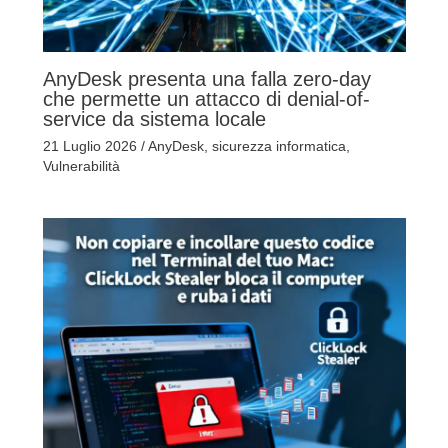
AnyDesk presenta una falla zero-day
che permette un attacco di denial-of-
service da sistema locale
21 Luglio 2026
/
AnyDesk
,
sicurezza informatica
,
Vulnerabilità