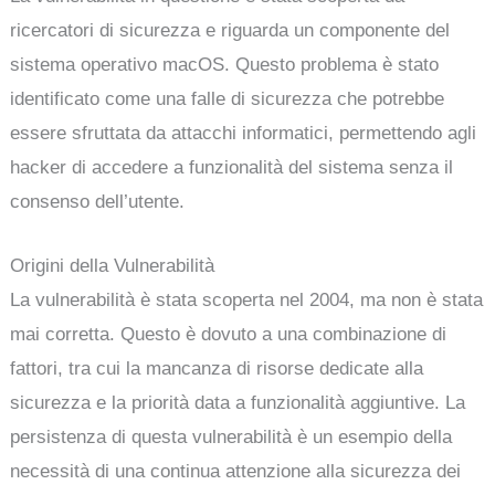
ricercatori di sicurezza e riguarda un componente del
sistema operativo macOS. Questo problema è stato
identificato come una falle di sicurezza che potrebbe
essere sfruttata da attacchi informatici, permettendo agli
hacker di accedere a funzionalità del sistema senza il
consenso dell’utente.
Origini della Vulnerabilità
La vulnerabilità è stata scoperta nel 2004, ma non è stata
mai corretta. Questo è dovuto a una combinazione di
fattori, tra cui la mancanza di risorse dedicate alla
sicurezza e la priorità data a funzionalità aggiuntive. La
persistenza di questa vulnerabilità è un esempio della
necessità di una continua attenzione alla sicurezza dei