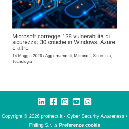
Microsoft corregge 138 vulnerabilità di
sicurezza: 30 critiche in Windows, Azure
e altro
14 Maggio 2026
/
Aggiornamenti
,
Microsoft
,
Sicurezza
,
Tecnologia
Copyright © 2026 prothect.it - Cyber Security Awareness •
Philing S.r.l.s
Preferenze cookie