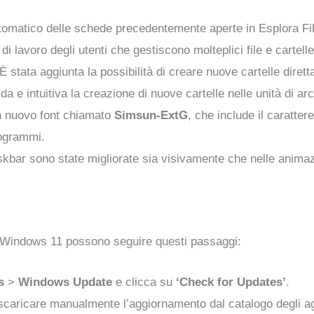
automatico delle schede precedentemente aperte in Esplora File
di lavoro degli utenti che gestiscono molteplici file e cart
 È stata aggiunta la possibilità di creare nuove cartelle dire
da e intuitiva la creazione di nuove cartelle nelle unità di ar
un nuovo font chiamato
Simsun-ExtG
, che include il caratte
eogrammi.
askbar sono state migliorate sia visivamente che nelle animaz
 di Windows 11 possono seguire questi passaggi:
s
>
Windows Update
e clicca su
‘Check for Updates’
.
scaricare manualmente l’aggiornamento dal catalogo degli ag