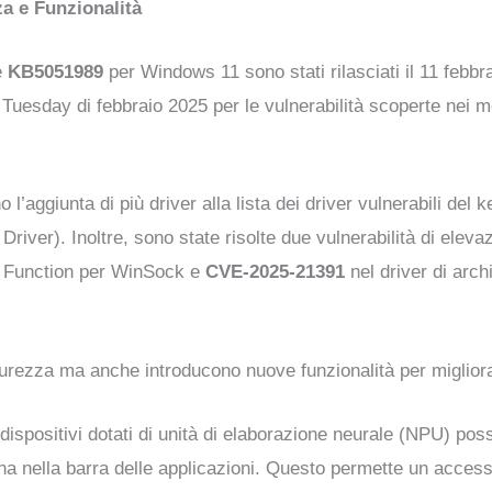
a e Funzionalità
e
KB5051989
per Windows 11 sono stati rilasciati il 11 febb
 Tuesday di febbraio 2025 per le vulnerabilità scoperte nei m
o l’aggiunta di più driver alla lista dei driver vulnerabili de
ver). Inoltre, sono state risolte due vulnerabilità di elevazi
ry Function per WinSock e
CVE-2025-21391
nel driver di arc
urezza ma anche introducono nuove funzionalità per migliora
n dispositivi dotati di unità di elaborazione neurale (NPU) p
a nella barra delle applicazioni. Questo permette un accesso