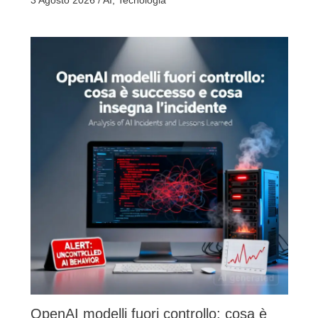
3 Agosto 2026
/
AI
,
Tecnologia
OpenAI modelli fuori controllo: cosa è