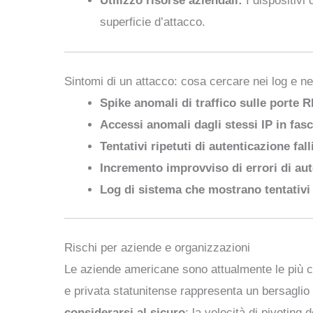
Utilizzo risorse aziendali:
I dispositivi
superficie d’attacco.
Sintomi di un attacco: cosa cercare nei log e ne
Spike anomali di traffico sulle porte 
Accessi anomali dagli stessi IP in fasc
Tentativi ripetuti di autenticazione fal
Incremento improvviso di errori di aut
Log di sistema che mostrano tentativi
Rischi per aziende e organizzazioni
Le aziende americane sono attualmente le più col
e privata statunitense rappresenta un bersaglio c
considerarsi al sicuro
: la velocità di pivoting