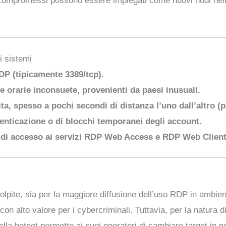
 compromessi possono essere impiegati come nuovi nodi nell
i sistemi
RDP (tipicamente 3389/tcp).
e orarie inconsuete, provenienti da paesi inusuali.
lita, spesso a pochi secondi di distanza l’uno dall’altro (
enticazione o di blocchi temporanei degli account.
 di accesso ai servizi RDP Web Access e RDP Web Client 
pite, sia per la maggiore diffusione dell’uso RDP in ambient
on alto valore per i cybercriminali. Tuttavia, per la natura di
 della botnet permette ai suoi operatori di cambiare target in 