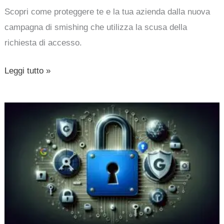
Scopri come proteggere te e la tua azienda dalla nuova
campagna di smishing che utilizza la scusa della
richiesta di accesso.
Leggi tutto »
Account
Google:
scopri
chi
può
leggere,
modificare
ed