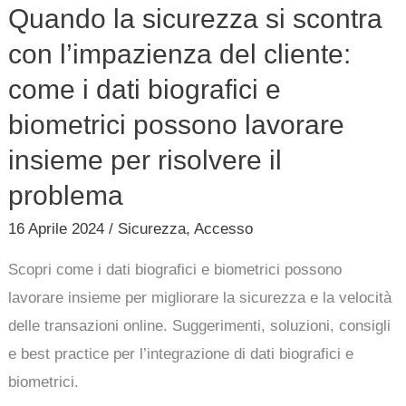
Quando la sicurezza si scontra
come
con l’impazienza del cliente:
i
dati
come i dati biografici e
biografici
biometrici possono lavorare
e
insieme per risolvere il
biometrici
problema
possono
lavorare
16 Aprile 2024
/
Sicurezza
,
Accesso
insieme
Scopri come i dati biografici e biometrici possono
per
lavorare insieme per migliorare la sicurezza e la velocità
risolvere
delle transazioni online. Suggerimenti, soluzioni, consigli
il
e best practice per l’integrazione di dati biografici e
problema
biometrici.