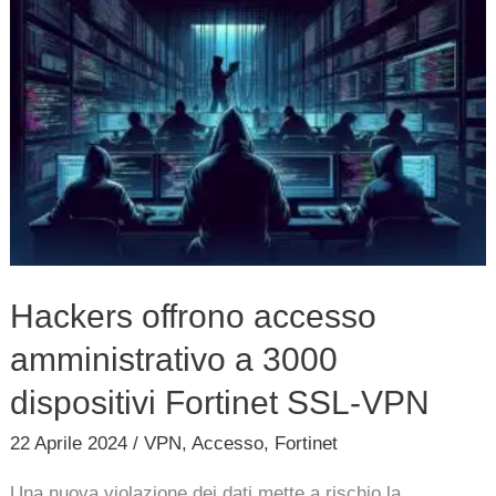
Hackers
offrono
accesso
amministrativo
a
3000
dispositivi
Fortinet
SSL-
Hackers offrono accesso
VPN
amministrativo a 3000
dispositivi Fortinet SSL-VPN
22 Aprile 2024
/
VPN
,
Accesso
,
Fortinet
Una nuova violazione dei dati mette a rischio la