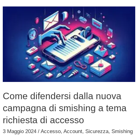
Come
difendersi
dalla
nuova
campagna
di
smishing
a
tema
Come difendersi dalla nuova
richiesta
campagna di smishing a tema
di
accesso
richiesta di accesso
3 Maggio 2024
/
Accesso
,
Account
,
Sicurezza
,
Smishing