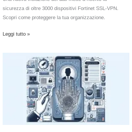
sicurezza di oltre 3000 dispositivi Fortinet SSL-VPN.
Scopri come proteggere la tua organizzazione.
Leggi tutto »
Quando
la
sicurezza
si
scontra
con
l’impazienza
del
cliente: