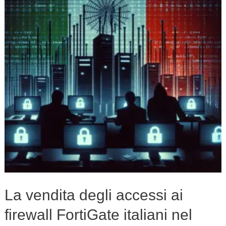
accessi
ai
firewall
FortiGate
italiani
nel
dark
web:
cosa
sapere
La vendita degli accessi ai
firewall FortiGate italiani nel