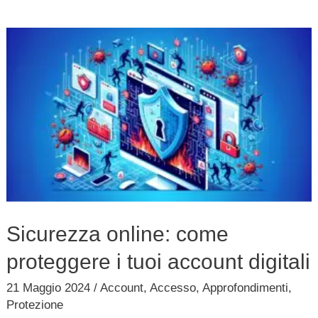
Sicurezza
online:
come
proteggere
i
tuoi
account
digitali
Sicurezza online: come
proteggere i tuoi account digitali
21 Maggio 2024
/
Account
,
Accesso
,
Approfondimenti
,
Protezione