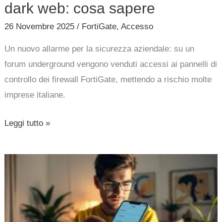
dark web: cosa sapere
26 Novembre 2025
/
FortiGate
,
Accesso
Un nuovo allarme per la sicurezza aziendale: su un
forum underground vengono venduti accessi ai pannelli di
controllo dei firewall FortiGate, mettendo a rischio molte
imprese italiane.
Leggi tutto »
Come
disabilitare
il
tracciamento