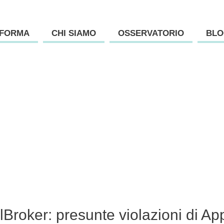
AFORMA
CHI SIAMO
OSSERVATORIO
BLO
oker:
elBroker: presunte violazioni di Ap
te