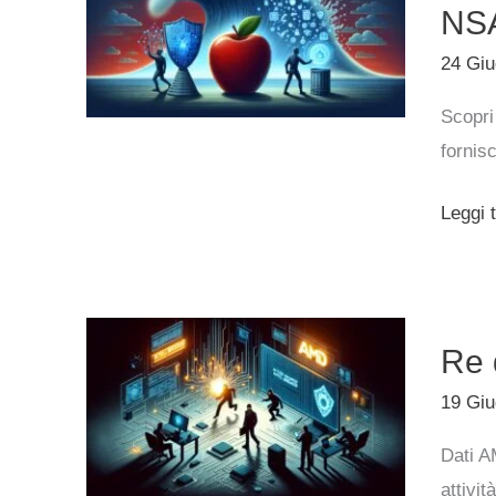
violazi
NS
di
24 Gi
Apple,
Scopri
AMD
fornisc
e
fuga
Leggi t
di
dati
NSA
Re
Re 
del
dark
19 Gi
web
Dati A
mette
attività