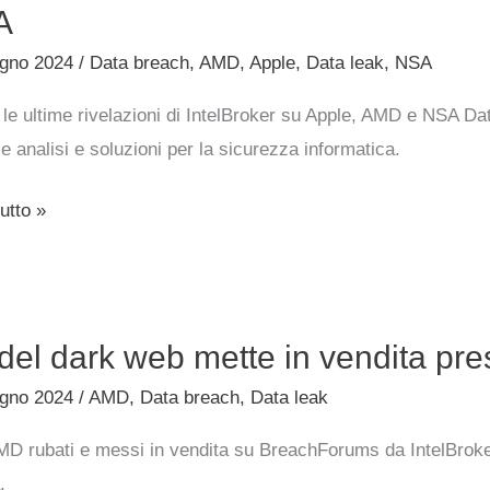
oni
A
ugno 2024
/
Data breach
,
AMD
,
Apple
,
Data leak
,
NSA
 le ultime rivelazioni di IntelBroker su Apple, AMD e NSA 
e analisi e soluzioni per la sicurezza informatica.
utto »
del dark web mette in vendita pres
ugno 2024
/
AMD
,
Data breach
,
Data leak
MD rubati e messi in vendita su BreachForums da IntelBroker
.