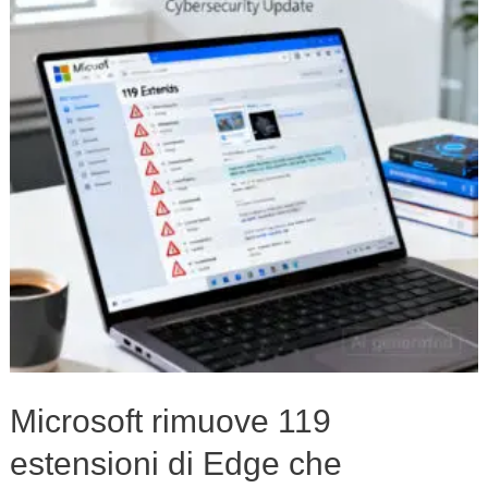
estensioni
di
Edge
che
nascondivano
malware
in
immagini
e
font
Microsoft rimuove 119
estensioni di Edge che