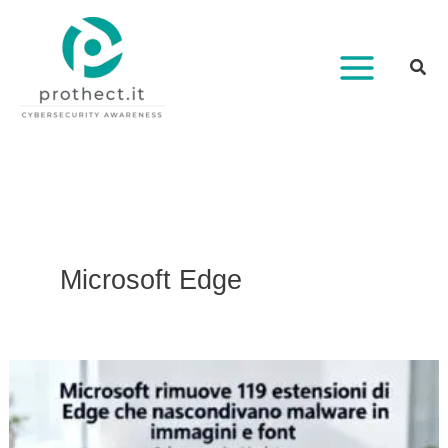
Vai
al
contenuto
Microsoft Edge
Microsoft
rimuove
119