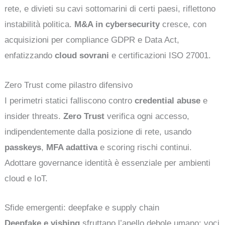
rete, e divieti su cavi sottomarini di certi paesi, riflettono
instabilità politica.
M&A in cybersecurity
cresce, con
acquisizioni per compliance GDPR e Data Act,
enfatizzando
cloud sovrani
e certificazioni ISO 27001.
Zero Trust come pilastro difensivo
I perimetri statici falliscono contro
credential abuse
e
insider threats.
Zero Trust
verifica ogni accesso,
indipendentemente dalla posizione di rete, usando
passkeys
,
MFA adattiva
e scoring rischi continui.
Adottare governance identità è essenziale per ambienti
cloud e IoT.
Sfide emergenti: deepfake e supply chain
Deepfake e vishing
sfruttano l’anello debole umano: voci