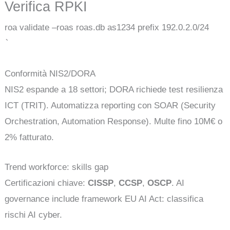
Verifica RPKI
roa validate –roas roas.db as1234 prefix 192.0.2.0/24
`
Conformità NIS2/DORA
NIS2 espande a 18 settori; DORA richiede test resilienza
ICT (TRIT). Automatizza reporting con SOAR (Security
Orchestration, Automation Response). Multe fino 10M€ o
2% fatturato.
Trend workforce: skills gap
Certificazioni chiave:
CISSP
,
CCSP
,
OSCP
. AI
governance include framework EU AI Act: classifica
rischi AI cyber.