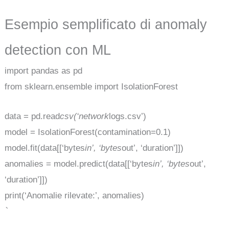
Esempio semplificato di anomaly
detection con ML
import pandas as pd
from sklearn.ensemble import IsolationForest
data = pd.read
csv(‘network
logs.csv’)
model = IsolationForest(contamination=0.1)
model.fit(data[[‘bytes
in’, ‘bytes
out’, ‘duration’]])
anomalies = model.predict(data[[‘bytes
in’, ‘bytes
out’,
‘duration’]])
print(‘Anomalie rilevate:’, anomalies)
`