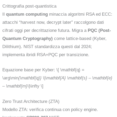
Crittografia post-quantistica
Il
quantum computing
minaccia algoritmi RSA ed ECC:
attacchi “harvest now, decrypt later” raccolgono dati
cifrati oggi per decrittazione futura. Migra a
PQC (Post-
Quantum Cryptography)
come lattice-based (Kyber,
Dilithium). NIST standardizza questi dal 2024;
implementa ibridi RSA+PQC per transizione.
Equazione base per Kyber: \[ \mathbf{q} =
\arg\min
{\mathbf{q}} \|\mathbf{A} \mathbf{s} – \mathbf{e}
– \mathbf{m}\|
\infty \]
Zero Trust Architecture (ZTA)
Modello ZTA: verifica continua con policy engine.