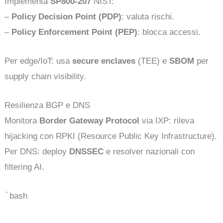
Implementa
SP800-207
NIST:
–
Policy Decision Point (PDP)
: valuta rischi.
–
Policy Enforcement Point (PEP)
: blocca accessi.
Per edge/IoT: usa
secure enclaves
(TEE) e
SBOM
per
supply chain visibility.
Resilienza BGP e DNS
Monitora
Border Gateway Protocol
via IXP: rileva
hijacking con RPKI (Resource Public Key Infrastructure).
Per DNS: deploy
DNSSEC
e resolver nazionali con
filtering AI.
`
bash