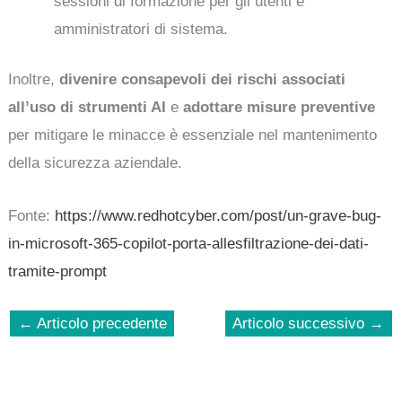
sessioni di formazione per gli utenti e
amministratori di sistema.
Inoltre,
divenire consapevoli dei rischi associati
all’uso di strumenti AI
e
adottare misure preventive
per mitigare le minacce è essenziale nel mantenimento
della sicurezza aziendale.
Fonte:
https://www.redhotcyber.com/post/un-grave-bug-
in-microsoft-365-copilot-porta-allesfiltrazione-dei-dati-
tramite-prompt
←
Articolo precedente
Articolo successivo
→