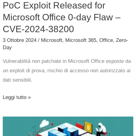
PoC Exploit Released for
for
Microsoft
Microsoft Office 0-day Flaw –
Office
CVE-2024-38200
0-
3 Ottobre 2024
/
Microsoft
,
Microsoft 365
,
Office
,
Zero-
day
Day
Flaw
Vulnerabilità non patchate in Microsoft Office esposte da
–
un exploit di prova, rischio di accesso non autorizzato ai
CVE-
dati sensibili.
2024-
38200
Leggi tutto »
Microsoft
risolve