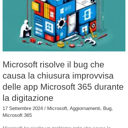
il
bug
che
causa
la
chiusura
improvvisa
Microsoft risolve il bug che
delle
causa la chiusura improvvisa
app
Microsoft
delle app Microsoft 365 durante
365
la digitazione
durante
17 Settembre 2024
/
Microsoft
,
Aggiornamenti
,
Bug
,
la
Microsoft 365
digitazione