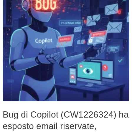
(CW1226324)
ha
esposto
email
riservate,
aggirato
le
politiche
DLP
Bug di Copilot (CW1226324) ha
esposto email riservate,