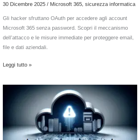
30 Dicembre 2025
/
Microsoft 365
,
sicurezza informatica
Gli hacker sfruttano OAuth per accedere agli account
Microsoft 365 senza password. Scopri il meccanismo
dell’attacco e le misure immediate per proteggere email,
file e dati aziendali.
Leggi tutto »
Vulnerabilità
critica
in
Microsoft
365
Copilot