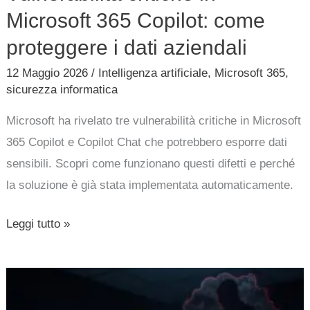
Microsoft 365 Copilot: come
proteggere i dati aziendali
12 Maggio 2026
/
Intelligenza artificiale
,
Microsoft 365
,
sicurezza informatica
Microsoft ha rivelato tre vulnerabilità critiche in Microsoft
365 Copilot e Copilot Chat che potrebbero esporre dati
sensibili. Scopri come funzionano questi difetti e perché
la soluzione è già stata implementata automaticamente.
Leggi tutto »
Hacker
sfruttano