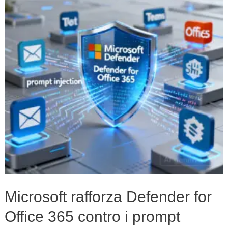
for
Office
365
contro
i
prompt
injection
Microsoft rafforza Defender for
Office 365 contro i prompt