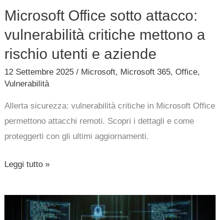
rischio
Microsoft Office sotto attacco:
utenti
vulnerabilità critiche mettono a
e
aziende
rischio utenti e aziende
12 Settembre 2025
/
Microsoft
,
Microsoft 365
,
Office
,
Vulnerabilità
Allerta sicurezza: vulnerabilità critiche in Microsoft Office
permettono attacchi remoti. Scopri i dettagli e come
proteggerti con gli ultimi aggiornamenti.
Leggi tutto »
Rivendicato
furto