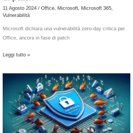
patch
11 Agosto 2024
/
Office
,
Microsoft
,
Microsoft 365
,
Vulnerabilità
Microsoft dichiara una vulnerabilità zero-day critica per
Office, ancora in fase di patch
Leggi tutto »
Aggirata
funzionalità
anti-
phishing
di
Microsoft
365