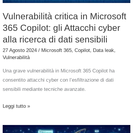
cyber
Vulnerabilità critica in Microsoft
alla
365 Copilot: gli Attacchi cyber
ricerca
di
alla ricerca di dati sensibili
dati
27 Agosto 2024
/
Microsoft 365
,
Copilot
,
Data leak
,
sensibili
Vulnerabilità
Una grave vulnerabilità in Microsoft 365 Copilot ha
consentito attacchi cyber con l’esfiltrazione di dati
sensibili mediante tecniche avanzate.
Leggi tutto »
Operazione