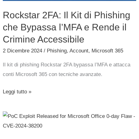
l’MFA
Rockstar 2FA: Il Kit di Phishing
e
che Bypassa l’MFA e Rende il
Rende
il
Crimine Accessibile
Crimine
2 Dicembre 2024
/
Phishing
,
Account
,
Microsoft 365
Accessibile
Il kit di phishing Rockstar 2FA bypassa l’MFA e attacca
conti Microsoft 365 con tecniche avanzate.
Leggi tutto »
PoC
Exploit
Released