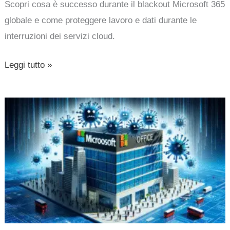
Scopri cosa è successo durante il blackout Microsoft 365
globale e come proteggere lavoro e dati durante le
interruzioni dei servizi cloud.
Leggi tutto »
Microsoft
Office
sotto
attacco:
vulnerabilità
critiche
mettono
a