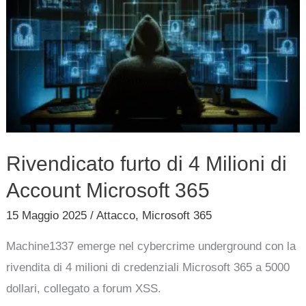
di
4
Milioni
di
Account
Microsoft
365
Rivendicato furto di 4 Milioni di
Account Microsoft 365
15 Maggio 2025
/
Attacco
,
Microsoft 365
Machine1337 emerge nel cybercrime underground con la
rivendita di 4 milioni di credenziali Microsoft 365 a 5000
dollari, collegato a forum XSS.