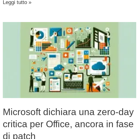
Leggi tutto »
Microsoft
dichiara
una
zero-
day
critica
per
Office,
ancora
Microsoft dichiara una zero-day
in
critica per Office, ancora in fase
fase
di
di patch