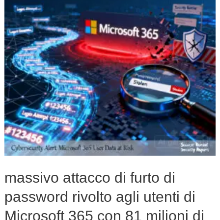
di
password
rivolto
agli
utenti
di
Microsoft
365
con
81
milioni
massivo attacco di furto di
di
password rivolto agli utenti di
tentativi
di
Microsoft 365 con 81 milioni di