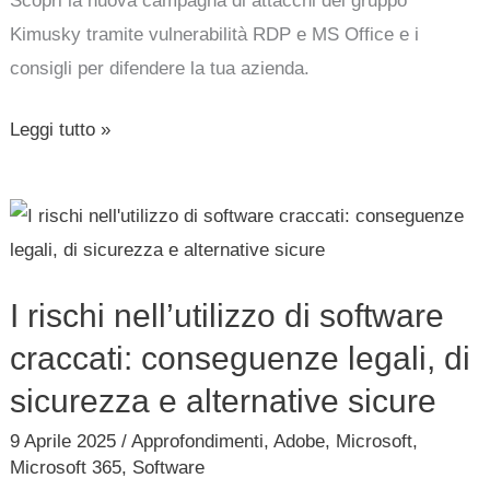
Scopri la nuova campagna di attacchi del gruppo
MS
Kimusky tramite vulnerabilità RDP e MS Office e i
Office
consigli per difendere la tua azienda.
per
attacchi
Leggi tutto »
mirati
I
rischi
nell’utilizzo
I rischi nell’utilizzo di software
di
software
craccati: conseguenze legali, di
craccati:
sicurezza e alternative sicure
conseguenze
9 Aprile 2025
/
Approfondimenti
,
Adobe
,
Microsoft
,
legali,
Microsoft 365
,
Software
di