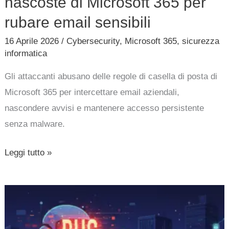
nascoste di Microsoft 365 per
rubare email sensibili
16 Aprile 2026
/
Cybersecurity
,
Microsoft 365
,
sicurezza
informatica
Gli attaccanti abusano delle regole di casella di posta di
Microsoft 365 per intercettare email aziendali,
nascondere avvisi e mantenere accesso persistente
senza malware.
Leggi tutto »
Bug
di
Copilot