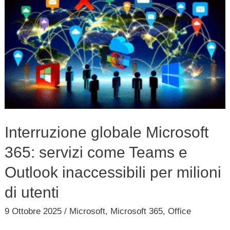
globale
Microsoft
365:
servizi
come
Teams
e
Outlook
Interruzione globale Microsoft
inaccessibili
365: servizi come Teams e
per
milioni
Outlook inaccessibili per milioni
di
di utenti
utenti
9 Ottobre 2025
/
Microsoft
,
Microsoft 365
,
Office