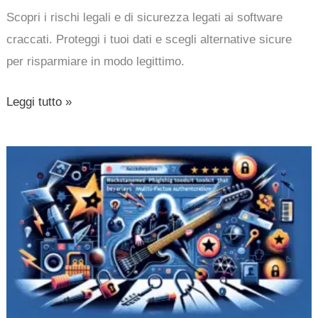
Scopri i rischi legali e di sicurezza legati ai software
sicurezza
craccati. Proteggi i tuoi dati e scegli alternative sicure
e
per risparmiare in modo legittimo.
alternative
sicure
Leggi tutto »
Rockstar
2FA:
Il
Kit
di
Phishing
che
Bypassa