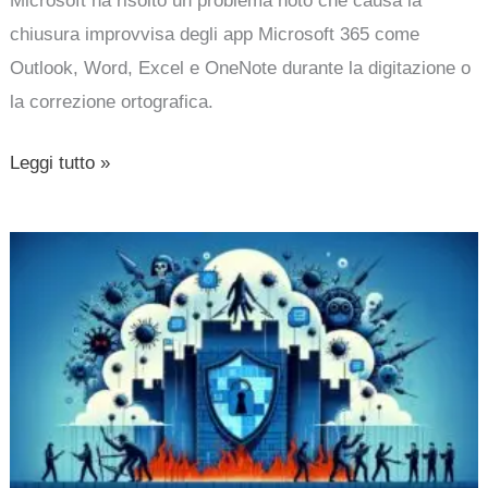
Microsoft ha risolto un problema noto che causa la
chiusura improvvisa degli app Microsoft 365 come
Outlook, Word, Excel e OneNote durante la digitazione o
la correzione ortografica.
Leggi tutto »
Vulnerabilità
critica
in
Microsoft
365
Copilot:
gli
Attacchi