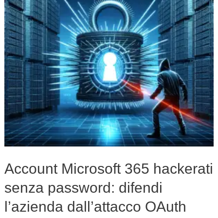
senza
password:
difendi
l’azienda
dall’attacco
OAuth
Account Microsoft 365 hackerati
senza password: difendi
l’azienda dall’attacco OAuth