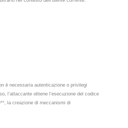
itrario nel contesto dell’utente corrente.
on è necessaria autenticazione o privilegi
o, l’attaccante ottiene l’esecuzione del codice
o**, la creazione di meccanismi di