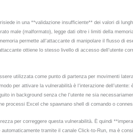
siede in una **validazione insufficiente** dei valori di lunghe
rato male (malformato), legge dati oltre i limiti della memor
memoria permette all’attaccante di manipolare il flusso di e
attaccante ottiene lo stesso livello di accesso dell’utente corr
essere utilizzata come punto di partenza per movimenti lateral
do per attivare la vulnerabilità è l’interazione dell’utente: è
guito in background senza che l’utente ne sia necessariamen
e processi Excel che spawnano shell di comando o connessio
rezza per correggere questa vulnerabilità. È quindi **imperati
e automaticamente tramite il canale Click-to-Run, ma è consi