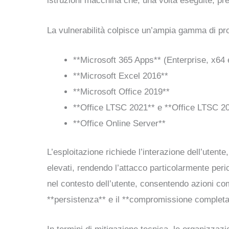
istruzioni macchina che, una volta eseguite, pren
La vulnerabilità colpisce un’ampia gamma di prod
**Microsoft 365 Apps** (Enterprise, x64 
**Microsoft Excel 2016**
**Microsoft Office 2019**
**Office LTSC 2021** e **Office LTSC 2
**Office Online Server**
L’esploitazione richiede l’interazione dell’uten
elevati, rendendo l’attacco particolarmente peri
nel contesto dell’utente, consentendo azioni com
**persistenza** e il **compromissione completa