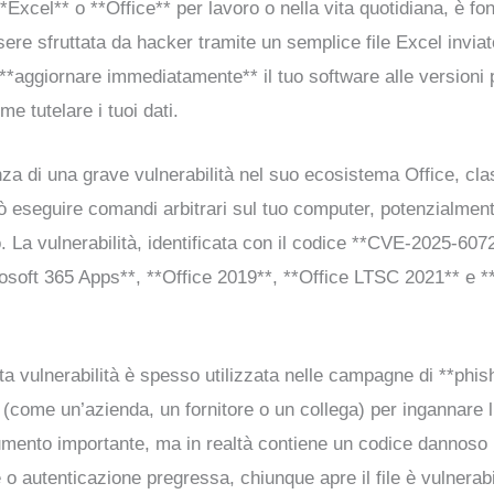
*Excel** o **Office** per lavoro o nella vita quotidiana, è 
ssere sfruttata da hacker tramite un semplice file Excel invi
 **aggiornare immediatamente** il tuo software alle versioni p
 tutelare i tuoi dati.
za di una grave vulnerabilità nel suo ecosistema Office, cl
 eseguire comandi arbitrari sul tuo computer, potenzialment
 La vulnerabilità, identificata con il codice **CVE-2025-6072
crosoft 365 Apps**, **Office 2019**, **Office LTSC 2021** e 
ta vulnerabilità è spesso utilizzata nelle campagne di **phish
 (come un’azienda, un fornitore o un collega) per ingannare l
mento importante, ma in realtà contiene un codice dannoso pr
re o autenticazione pregressa, chiunque apre il file è vulner