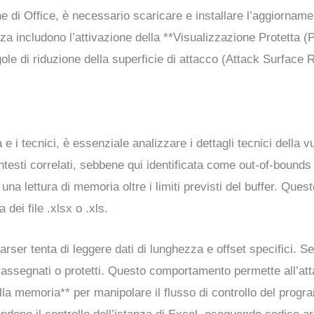
e di Office, è necessario scaricare e installare l’aggiornamen
za includono l’attivazione della **Visualizzazione Protetta (Pr
gole di riduzione della superficie di attacco (Attack Surface 
a e i tecnici, è essenziale analizzare i dettagli tecnici dell
ntesti correlati, sebbene qui identificata come out-of-bounds 
 lettura di memoria oltre i limiti previsti del buffer. Quest
 dei file .xlsx o .xls.
rser tenta di leggere dati di lunghezza e offset specifici. Se
assegnati o protetti. Questo comportamento permette all’atta
lla memoria** per manipolare il flusso di controllo del progra