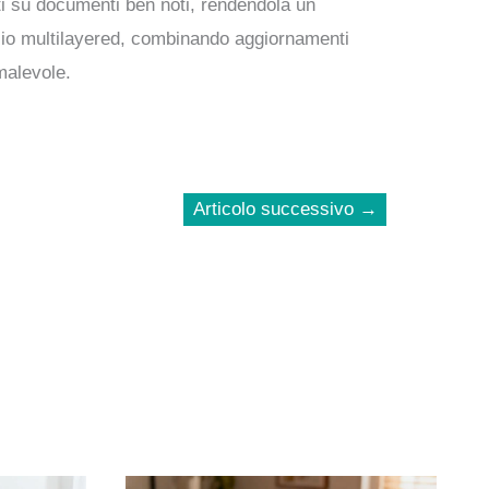
sati su documenti ben noti, rendendola un
cio multilayered, combinando aggiornamenti
malevole.
Articolo successivo
→