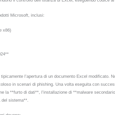
dono il controllo dell’istanza di Excel, eseguendo codice arb
otti Microsoft, inclusi:
e x86)
024**
te, tipicamente l’apertura di un documento Excel modificato. N
coloso in scenari di phishing. Una volta eseguita con success
e la **furto di dati**, l’installazione di **malware secondari
 del sistema**.