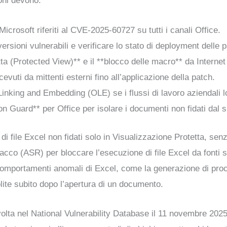
ioni devono:
icrosoft riferiti al CVE-2025-60727 su tutti i canali Office.
versioni vulnerabili e verificare lo stato di deployment delle 
 (Protected View)** e il **blocco delle macro** da Internet t
icevuti da mittenti esterni fino all’applicazione della patch.
t Linking and Embedding (OLE) se i flussi di lavoro aziendali 
on Guard** per Office per isolare i documenti non fidati dal 
 file Excel non fidati solo in Visualizzazione Protetta, senza 
attacco (ASR) per bloccare l’esecuzione di file Excel da fonti
omportamenti anomali di Excel, come la generazione di proce
olite subito dopo l’apertura di un documento.
 volta nel National Vulnerability Database il 11 novembre 202