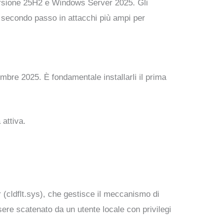
ersione 25H2 e Windows Server 2025. Gli
e secondo passo in attacchi più ampi per
cembre 2025. È fondamentale installarli il prima
 attiva.
r (cldflt.sys), che gestisce il meccanismo di
ere scatenato da un utente locale con privilegi