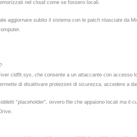
emorizzati nel cloud come se fossero locali.
aggiornare subito il sistema con le patch rilasciate da Micr
computer.
?
l driver cldflt.sys, che consente a un attaccante con accesso l
ette di disattivare protezioni di sicurezza, accedere a dati 
osiddetti “placeholder”, ovvero file che appaiono locali ma il
rive.