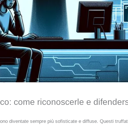
ico: come riconoscerle e difenders
sono diventate sempre più sofisticate e diffuse. Questi truffat