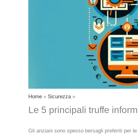
Home
Sicurezza
Le 5 principali truffe info
Gli anziani sono spesso bersagli preferiti per l