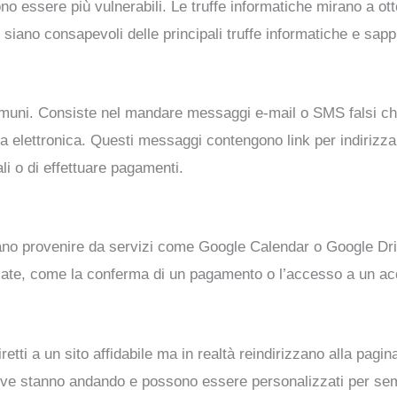
o essere più vulnerabili. Le truffe informatiche mirano a ott
i siano consapevoli delle principali truffe informatiche e sap
 comuni. Consiste nel mandare messaggi e-mail o SMS falsi c
a elettronica. Questi messaggi contengono link per indirizzar
li o di effettuare pagamenti.
brano provenire da servizi come Google Calendar o Google Dr
iate, come la conferma di un pagamento o l’accesso a un ac
etti a un sito affidabile ma in realtà reindirizzano alla pagin
 dove stanno andando e possono essere personalizzati per se