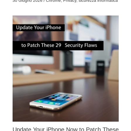
30 Giugno 2026
/
Chrome
,
Privacy
,
sicurezza informatica
Update Your iPhone Now to Patch These